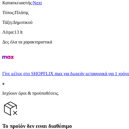
Κατασκευαστής
:
Next
Τύπος
:
Πλάτης
Τάξη
:
Δημοτικού
Λίτρα
:
13 lt
Δες όλα τα χαρακτηριστικά
Γίνε μέλος στο SHOPFLIX max για δωρεάν μεταφορικά για 1 χρόνο
Ισχύουν όροι & προϋποθέσεις.
Το προϊόν δεν ειναι διαθέσιμο