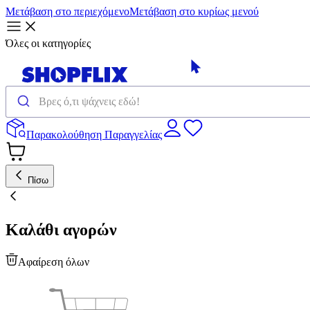
Μετάβαση στο περιεχόμενο
Μετάβαση στο κυρίως μενού
Όλες οι κατηγορίες
Παρακολούθηση Παραγγελίας
Πίσω
Καλάθι αγορών
Αφαίρεση όλων