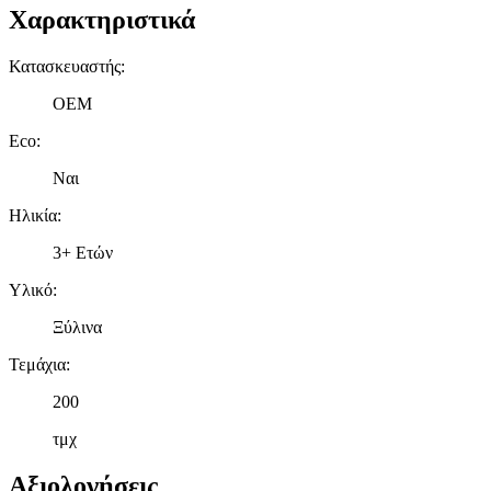
Χαρακτηριστικά
Κατασκευαστής
:
OEM
Eco
:
Ναι
Ηλικία
:
3+ Ετών
Υλικό
:
Ξύλινα
Τεμάχια
:
200
τμχ
Αξιολογήσεις