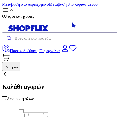
Μετάβαση στο περιεχόμενο
Μετάβαση στο κυρίως μενού
Όλες οι κατηγορίες
Παρακολούθηση Παραγγελίας
Πίσω
Καλάθι αγορών
Αφαίρεση όλων