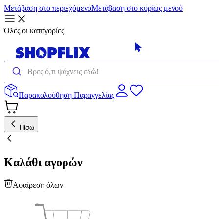
Μετάβαση στο περιεχόμενο
Μετάβαση στο κυρίως μενού
Όλες οι κατηγορίες
Παρακολούθηση Παραγγελίας
Πίσω
Καλάθι αγορών
Αφαίρεση όλων