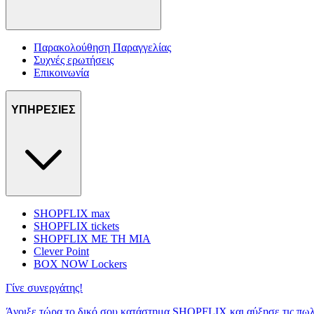
Παρακολούθηση Παραγγελίας
Συχνές ερωτήσεις
Επικοινωνία
ΥΠΗΡΕΣΙΕΣ
SHOPFLIX max
SHOPFLIX tickets
SHOPFLIX ΜΕ ΤΗ ΜΙΑ
Clever Point
BOX NOW Lockers
Γίνε συνεργάτης!
Άνοιξε τώρα το δικό σου κατάστημα SHOPFLIX και αύξησε τις πωλ