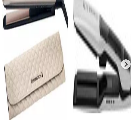
Remington Keratin
Izzy 224898 Πρέσα
Therapy Pro S8590 Πρέσα
Μαλλιών με Ατμό και
Μαλλιών με Κεραμικές
Κεραμικές Πλάκες 65W
Πλάκες
€
47
00
€
26
40