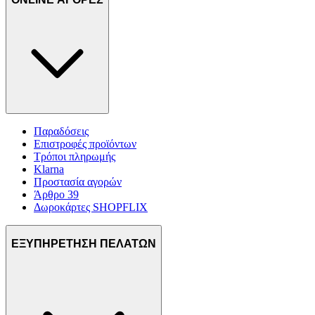
Παραδόσεις
Επιστροφές προϊόντων
Τρόποι πληρωμής
Klarna
Προστασία αγορών
Άρθρο 39
Δωροκάρτες SHOPFLIX
ΕΞΥΠΗΡΕΤΗΣΗ ΠΕΛΑΤΩΝ