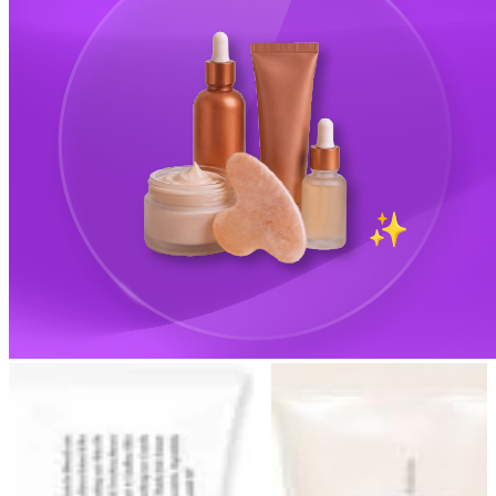
Best Seller
Έκπτωση
TikTok Trend
Best Seller
Dr. Althea 345 Relief
Beauty of Joseon Relief
Κρέμα Προσώπου για
Sun Rice Probiotics