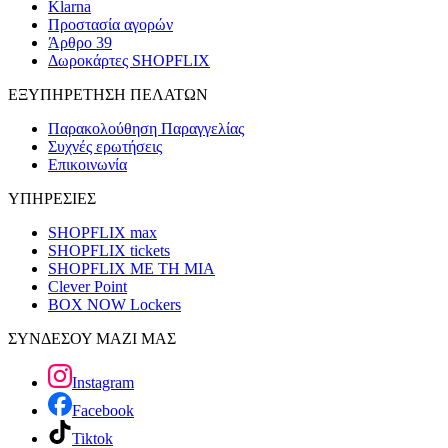
Klarna
Προστασία αγορών
Άρθρο 39
Δωροκάρτες SHOPFLIX
ΕΞΥΠΗΡΕΤΗΣΗ ΠΕΛΑΤΩΝ
Παρακολούθηση Παραγγελίας
Συχνές ερωτήσεις
Επικοινωνία
ΥΠΗΡΕΣΙΕΣ
SHOPFLIX max
SHOPFLIX tickets
SHOPFLIX ΜΕ ΤΗ ΜΙΑ
Clever Point
BOX NOW Lockers
ΣΥΝΔΕΣΟΥ ΜΑΖΙ ΜΑΣ
Instagram
Facebook
Tiktok