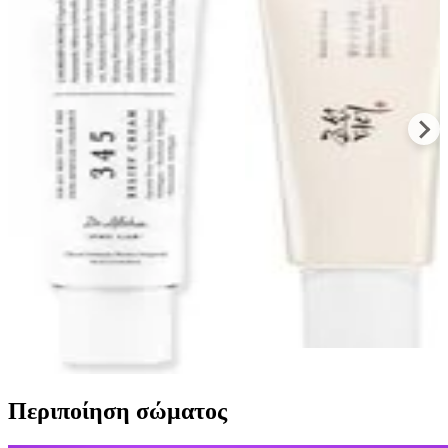
Ενυδάτωση, Ατέλειες &
Αντηλιακή Κρέμα
Ερυθρότητα με
Προσώπου SPF50+ 50m
Υαλουρονικό Οξύ &
€
11,43
Νιασιναμίδη 50ml
€
10
77
€
15
39
Περιποίηση σώματος