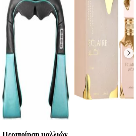
Songen Massage Shawl
Lattafa Eclaire Eau de
Συσκευή Μασάζ Shiatsu
Parfum 100ml
για τον Αυχένα με
€
23
Υπέρυθρη Θερμότητα
83
Μαύρο / Μπλε
€
14
99
Περιποίηση μαλλιών