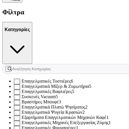
Φίλτρα
Κατηγορίες
Επαγγελματικές Τοστιέρες
6
Επαγγελματικά Μίξερ & Ζυμωτήρια
5
Επαγγελματικές Βαφλιέρες
5
Συσκευές Vacuum
5
Βραστήρες Μπουφέ
3
Επαγγελματικά Πλατώ Ψησίματος
2
Επαγγελματικά Ψυγεία Κρασιών
2
Εξαρτήματα Επαγγελματικών Μηχανών Καφέ
1
Επαγγελματικές Μηχανές Επεξεργασίας Ζύμης
1
Επαγγελματικές Φρυγανιέρες
1