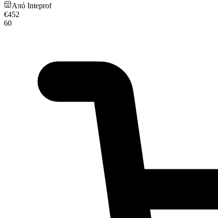
Από
Inteprof
€
452
60