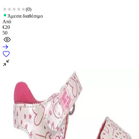
(
0
)
Άμεσα διαθέσιμο
Από
€
20
50