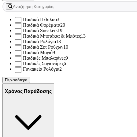
Παιδικά Πέδιλα
63
Παιδικά Φορέματα
20
Παιδικά Sneakers
19
Παιδικά Μποτάκια & Μπότες
13
Παιδικά Ρολόγια
13
Παιδικά Σετ Ρούχων
10
Παιδικά Μαγιό
9
Παιδικές Μπαλαρίνες
9
Παιδικές Σαγιονάρες
6
Γυναικεία Ρολόγια
2
Περισσότερα
Χρόνος Παράδοσης