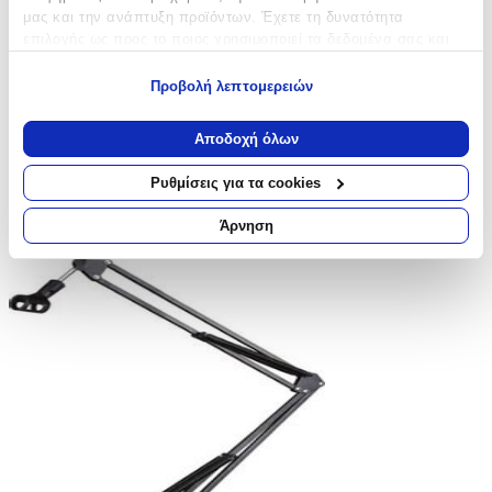
μας και την ανάπτυξη προϊόντων. Έχετε τη δυνατότητα
επιλογής ως προς το ποιος χρησιμοποιεί τα δεδομένα σας και
για ποιους σκοπούς.
Προβολή λεπτομερειών
Εάν μας επιτρέπετε, θα θέλαμε επίσης:
Να συλλέξουμε πληροφορίες σχετικά με τη γεωγραφική
Αποδοχή όλων
σας τοποθεσία, οι οποίες μπορεί να είναι ακριβείς σε
απόσταση μερικών μέτρων
Ρυθμίσεις για τα cookies
Να αναγνωρίσουμε τη συσκευή σας σαρώνοντας ενεργά
για συγκεκριμένα χαρακτηριστικά (δακτυλικό αποτύπωμα)
Άρνηση
Μάθετε περισσότερα σχετικά με τον τρόπο επεξεργασίας των
προσωπικών σας δεδομένων και καθορίστε τις προτιμήσεις σας
στην
ενότητα “Λεπτομέρειες”
. Μπορείτε να αλλάξετε ή να
ανακαλέσετε τη συγκατάθεσή σας ανά πάσα στιγμή από τη
Δήλωση Cookies.
Χρησιμοποιούμε cookies ώστε η τοποθεσία μας να λειτουργεί
σωστά, να εξατομικεύουμε περιεχόμενο και διαφημίσεις, να
παρέχουμε λειτουργίες μέσων κοινωνικής δικτύωσης και να
αναλύουμε την κυκλοφορία μας. Εμείς και οι 1022 συνεργάτες
μας επεξεργαζόμαστε προσωπικά σας δεδομένα, π.χ. τη
διεύθυνση IP σας, χρησιμοποιώντας τεχνολογία όπως cookies