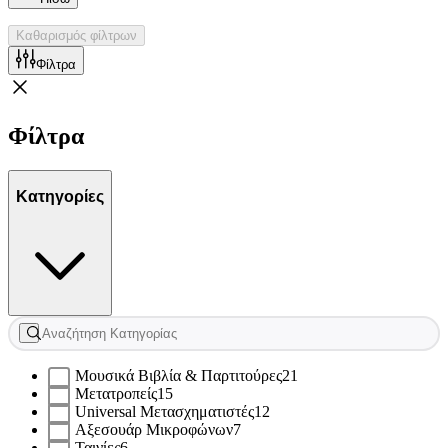
Καθαρισμός φίλτρων
Φίλτρα
Φίλτρα
Κατηγορίες
Μουσικά Βιβλία & Παρτιτούρες
21
Μετατροπείς
15
Universal Μετασχηματιστές
12
Αξεσουάρ Μικροφώνων
7
Ταινίες
6