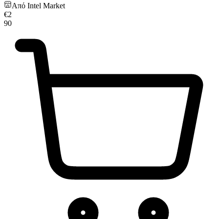
Από
Intel Market
€
2
90