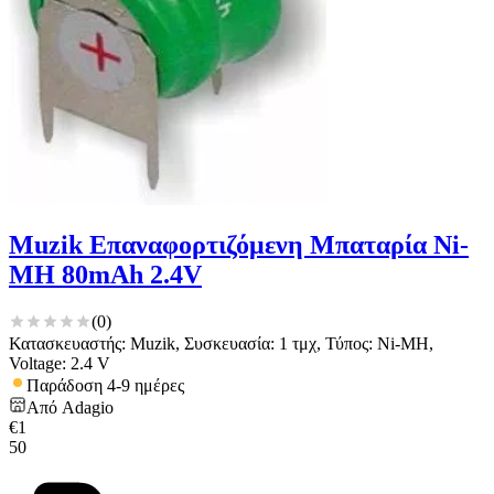
Muzik Επαναφορτιζόμενη Μπαταρία Ni-
MH 80mAh 2.4V
(
0
)
Κατασκευαστής: Muzik, Συσκευασία: 1 τμχ, Τύπος: Ni-MH,
Voltage: 2.4 V
Παράδοση 4-9 ημέρες
Από
Adagio
€
1
50