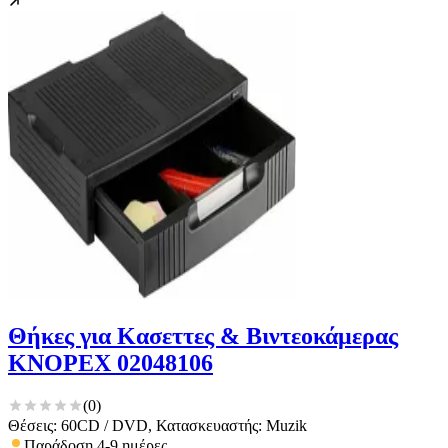
Θήκες για Κασεττες & Βιντεοκάμερας
KNOPEX 02048106
(
0
)
Θέσεις: 60CD / DVD, Κατασκευαστής: Muzik
Παράδοση 4-9 ημέρες