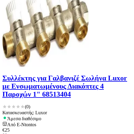
Συλλέκτης για Γαλβανιζέ Σωλήνα Luxor
με Ενσωματωμένους Διακόπτες 4
Παροχών 1" 68513404
(
0
)
Κατασκευαστής: Luxor
Άμεσα διαθέσιμο
Από
E-Ntontos
€
25