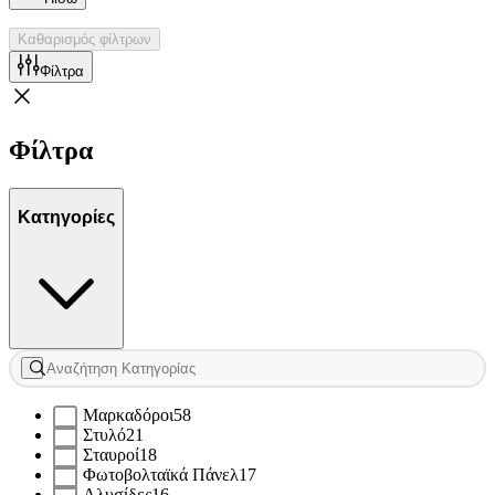
Καθαρισμός φίλτρων
Φίλτρα
Φίλτρα
Κατηγορίες
Μαρκαδόροι
58
Στυλό
21
Σταυροί
18
Φωτοβολταϊκά Πάνελ
17
Αλυσίδες
16