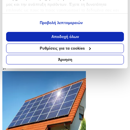
μας και την ανάπτυξη προϊόντων. Έχετε τη δυνατότητα
επιλογής ως προς το ποιος χρησιμοποιεί τα δεδομένα σας και
για ποιους σκοπούς.
Προβολή λεπτομερειών
Εάν μας επιτρέπετε, θα θέλαμε επίσης:
Να συλλέξουμε πληροφορίες σχετικά με τη γεωγραφική
Αποδοχή όλων
σας τοποθεσία, οι οποίες μπορεί να είναι ακριβείς σε
απόσταση μερικών μέτρων
Ρυθμίσεις για τα cookies
Να αναγνωρίσουμε τη συσκευή σας σαρώνοντας ενεργά
για συγκεκριμένα χαρακτηριστικά (δακτυλικό αποτύπωμα)
Άρνηση
Μάθετε περισσότερα σχετικά με τον τρόπο επεξεργασίας των
προσωπικών σας δεδομένων και καθορίστε τις προτιμήσεις σας
στην
ενότητα “Λεπτομέρειες”
. Μπορείτε να αλλάξετε ή να
ανακαλέσετε τη συγκατάθεσή σας ανά πάσα στιγμή από τη
Δήλωση Cookies.
Χρησιμοποιούμε cookies ώστε η τοποθεσία μας να λειτουργεί
σωστά, να εξατομικεύουμε περιεχόμενο και διαφημίσεις, να
παρέχουμε λειτουργίες μέσων κοινωνικής δικτύωσης και να
αναλύουμε την κυκλοφορία μας. Εμείς και οι 1022 συνεργάτες
μας επεξεργαζόμαστε προσωπικά σας δεδομένα, π.χ. τη
διεύθυνση IP σας, χρησιμοποιώντας τεχνολογία όπως cookies