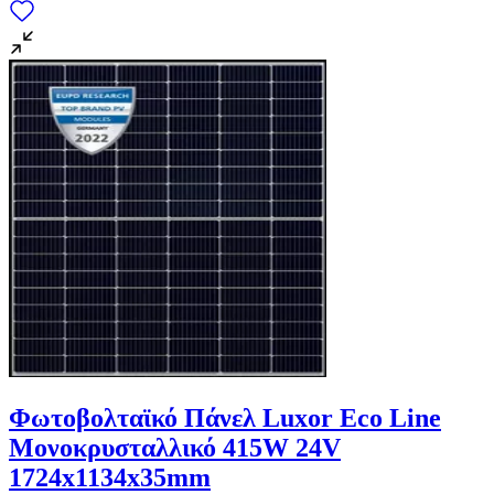
Φωτοβολταϊκό Πάνελ Luxor Eco Line
Μονοκρυσταλλικό 415W 24V
1724x1134x35mm