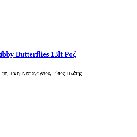
by Butterflies 13lt Ροζ
 cm, Τάξη: Νηπιαγωγείου, Τύπος: Πλάτης