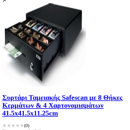
Συρτάρι Ταμειακής Safescan με 8 Θήκες
Κερμάτων & 4 Χαρτονομισμάτων
41.5x41.5x11.25cm
(
0
)