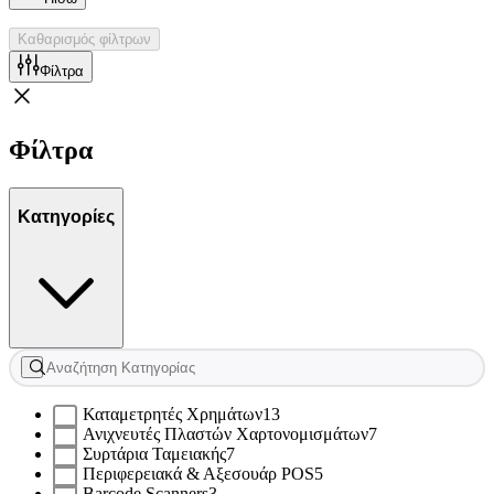
Καθαρισμός φίλτρων
Φίλτρα
Φίλτρα
Κατηγορίες
Καταμετρητές Χρημάτων
13
Ανιχνευτές Πλαστών Χαρτονομισμάτων
7
Συρτάρια Ταμειακής
7
Περιφερειακά & Αξεσουάρ POS
5
Barcode Scanners
3