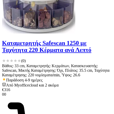
για να αποθηκεύουμε και να έχουμε πρόσβαση σε πληροφορίες
στη συσκευή σας, με σκοπό την προβολή εξατομικευμένων
διαφημίσεων και περιεχομένου, τις μετρήσεις σχετικά με
διαφημίσεις και περιεχόμενο, την καλύτερη εικόνα του κοινού
μας και την ανάπτυξη προϊόντων. Επίσης, κοινοποιούμε
πληροφορίες σχετικά με την από μέρους σας χρήση της
τοποθεσίας μας στους συνεργάτες μέσων κοινωνικής
δικτύωσης, διαφημίσεων και ανάλυσης.
Καταμετρητής Safescan 1250 με
Ταχύτητα 220 Κέρματα ανά Λεπτό
(
0
)
Βάθος: 33 cm, Καταμετρητής: Κερμάτων, Κατασκευαστής:
Safescan, Μικτής Καταμέτρησης: Όχι, Πλάτος: 35.5 cm, Ταχύτητα
Καταμέτρησης: 220 νομίσματα/min, Ύψος: 26.6
Παράδοση 4-9 ημέρες
Από
Myofficecloud
και
2
ακόμα
€
316
00