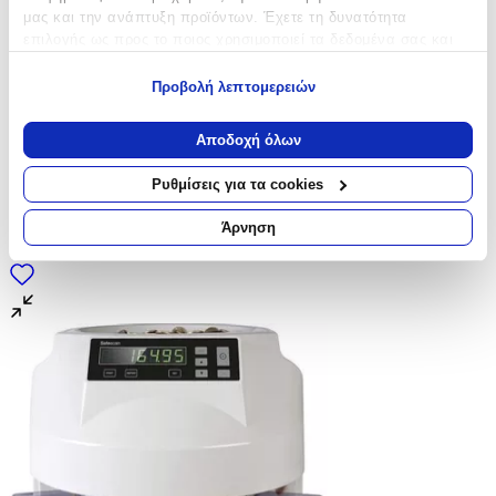
μας και την ανάπτυξη προϊόντων. Έχετε τη δυνατότητα
επιλογής ως προς το ποιος χρησιμοποιεί τα δεδομένα σας και
για ποιους σκοπούς.
Προβολή λεπτομερειών
Εάν μας επιτρέπετε, θα θέλαμε επίσης:
Να συλλέξουμε πληροφορίες σχετικά με τη γεωγραφική
Αποδοχή όλων
σας τοποθεσία, οι οποίες μπορεί να είναι ακριβείς σε
απόσταση μερικών μέτρων
Ρυθμίσεις για τα cookies
Να αναγνωρίσουμε τη συσκευή σας σαρώνοντας ενεργά
για συγκεκριμένα χαρακτηριστικά (δακτυλικό αποτύπωμα)
Άρνηση
Μάθετε περισσότερα σχετικά με τον τρόπο επεξεργασίας των
προσωπικών σας δεδομένων και καθορίστε τις προτιμήσεις σας
στην
ενότητα “Λεπτομέρειες”
. Μπορείτε να αλλάξετε ή να
ανακαλέσετε τη συγκατάθεσή σας ανά πάσα στιγμή από τη
Δήλωση Cookies.
Χρησιμοποιούμε cookies ώστε η τοποθεσία μας να λειτουργεί
σωστά, να εξατομικεύουμε περιεχόμενο και διαφημίσεις, να
παρέχουμε λειτουργίες μέσων κοινωνικής δικτύωσης και να
αναλύουμε την κυκλοφορία μας. Εμείς και οι 1022 συνεργάτες
μας επεξεργαζόμαστε προσωπικά σας δεδομένα, π.χ. τη
διεύθυνση IP σας, χρησιμοποιώντας τεχνολογία όπως cookies