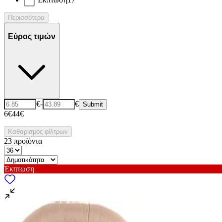
Περισσότερα
Εύρος τιμών
€
-
€
Submit
6€
44€
Καθαρισμός φίλτρων
23
προϊόντα
Έκπτωση