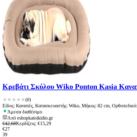
Κρεβάτι Σκύλου Wiko Ponton Kasia Κανα
(
0
)
Είδος: Καναπές, Κατασκευαστής: Wiko, Μήκος: 82 cm, Ορθοπεδικό:
Άμεσα διαθέσιμο
Από
eshopkatoikidio.gr
€
42,68
Κερδίζεις
: €
15,29
€
27
39