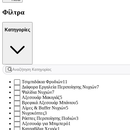
Φίλτρα
Κατηγορίες
Τσιμπιδάκια Φρυδιών
11
Διάφορα Εργαλεία Περιποίησης Νυχιών
7
Ψαλίδια Νυχιών
7
Αξεσουάρ Μακιγιάζ
5
Βρεφικά Αξεσουάρ Μπάνιου
5
Λίμες & Buffer Νυχιών
5
Νυχοκόπτες
3
Ράσπες Περιποίησης Ποδιών
3
Αξεσουάρ για Μπιμπερό
1
Κατσαβίδια Χειρός
1