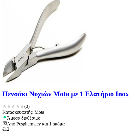
Πενσάκι Νυχιών Mota με 1 Ελατήριο Inox
(
0
)
Κατασκευαστής: Mota
Άμεσα διαθέσιμο
Από
Pcspharmacy
και
1
ακόμα
€
12