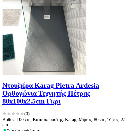
Ντουζιέρα Karag Pietra Ardesia
Ορθογώνια Τεχνητής Πέτρας
80x100x2.5cm Γκρι
(
0
)
Βάθος: 100 cm, Κατασκευαστής: Karag, Μήκος: 80 cm, Ύψος: 2.5
cm
Άμεσα διαθέσιμο