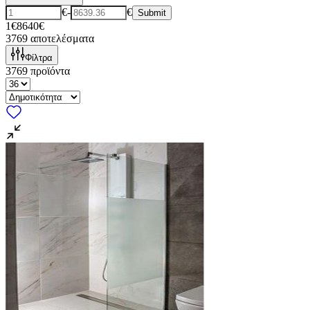
€
-
€
Submit
1€
8640€
3769
αποτελέσματα
Φίλτρα
3769
προϊόντα