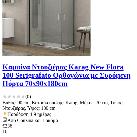
Καμπίνα Ντουζιέρας Karag New Flora
100 Serigrafato Ορθογώνια με Συρόμενη
Πόρτα 70x90x180cm
(
0
)
Βάθος: 90 cm, Κατασκευαστής: Karag, Μήκος: 70 cm, Τύπος:
Ντουζιέρας, Ύψος: 180 cm
Παράδοση 4-9 ημέρες
Από
Couzina
και
1
ακόμα
€
236
16