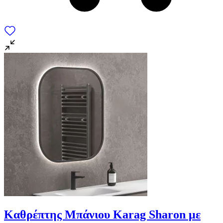
Καθρέπτης Μπάνιου Karag Sharon με