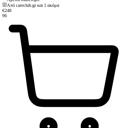
Από
careclub.gr
και
1
ακόμα
€
248
96