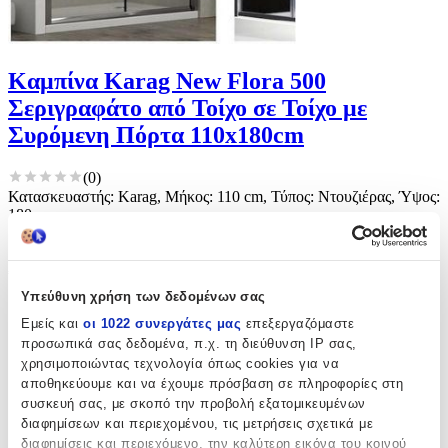
Καμπίνα Karag New Flora 500
Σεριγραφάτο από Τοίχο σε Τοίχο με
Συρόμενη Πόρτα 110x180cm
(
0
)
Κατασκευαστής: Karag, Μήκος: 110 cm, Τύπος: Ντουζιέρας, Ύψος:
180 cm
Άμεσα διαθέσιμο
Από
PALOUSIS.GR
και
1
ακόμα
€
172
74
Υπεύθυνη χρήση των δεδομένων σας
Εμείς και
οι 1022 συνεργάτες μας
επεξεργαζόμαστε
προσωπικά σας δεδομένα, π.χ. τη διεύθυνση IP σας,
χρησιμοποιώντας τεχνολογία όπως cookies για να
αποθηκεύουμε και να έχουμε πρόσβαση σε πληροφορίες στη
συσκευή σας, με σκοπό την προβολή εξατομικευμένων
διαφημίσεων και περιεχομένου, τις μετρήσεις σχετικά με
διαφημίσεις και περιεχόμενο, την καλύτερη εικόνα του κοινού