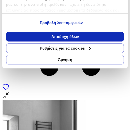
μας και την ανάπτυξη προϊόντων. Έχετε τη δυνατότητα
επιλογής ως προς το ποιος χρησιμοποιεί τα δεδομένα σας και
για ποιους σκοπούς.
Προβολή λεπτομερειών
Εάν μας επιτρέπετε, θα θέλαμε επίσης:
Να συλλέξουμε πληροφορίες σχετικά με τη γεωγραφική
Αποδοχή όλων
σας τοποθεσία, οι οποίες μπορεί να είναι ακριβείς σε
απόσταση μερικών μέτρων
Ρυθμίσεις για τα cookies
Να αναγνωρίσουμε τη συσκευή σας σαρώνοντας ενεργά
για συγκεκριμένα χαρακτηριστικά (δακτυλικό αποτύπωμα)
Άρνηση
Μάθετε περισσότερα σχετικά με τον τρόπο επεξεργασίας των
προσωπικών σας δεδομένων και καθορίστε τις προτιμήσεις σας
στην
ενότητα “Λεπτομέρειες”
. Μπορείτε να αλλάξετε ή να
ανακαλέσετε τη συγκατάθεσή σας ανά πάσα στιγμή από τη
Δήλωση Cookies.
Χρησιμοποιούμε cookies ώστε η τοποθεσία μας να λειτουργεί
σωστά, να εξατομικεύουμε περιεχόμενο και διαφημίσεις, να
παρέχουμε λειτουργίες μέσων κοινωνικής δικτύωσης και να
αναλύουμε την κυκλοφορία μας. Εμείς και οι 1022 συνεργάτες
μας επεξεργαζόμαστε προσωπικά σας δεδομένα, π.χ. τη
διεύθυνση IP σας, χρησιμοποιώντας τεχνολογία όπως cookies