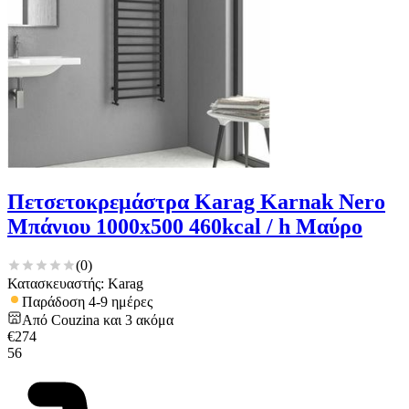
για να αποθηκεύουμε και να έχουμε πρόσβαση σε πληροφορίες
στη συσκευή σας, με σκοπό την προβολή εξατομικευμένων
διαφημίσεων και περιεχομένου, τις μετρήσεις σχετικά με
διαφημίσεις και περιεχόμενο, την καλύτερη εικόνα του κοινού
μας και την ανάπτυξη προϊόντων. Επίσης, κοινοποιούμε
πληροφορίες σχετικά με την από μέρους σας χρήση της
τοποθεσίας μας στους συνεργάτες μέσων κοινωνικής
δικτύωσης, διαφημίσεων και ανάλυσης.
Πετσετοκρεμάστρα Karag Karnak Nero
Μπάνιου 1000x500 460kcal / h Μαύρο
(
0
)
Κατασκευαστής: Karag
Παράδοση 4-9 ημέρες
Από
Couzina
και
3
ακόμα
€
274
56