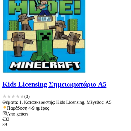
Kids Licensing Σημειωματάριο A5
(
0
)
Θέματα: 1, Κατασκευαστής: Kids Licensing, Μέγεθος: A5
Παράδοση 4-9 ημέρες
Από
getters
€
33
89