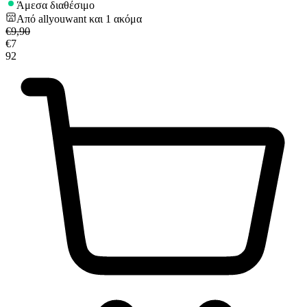
Άμεσα διαθέσιμο
Από
allyouwant
και
1
ακόμα
€
9,90
€
7
92