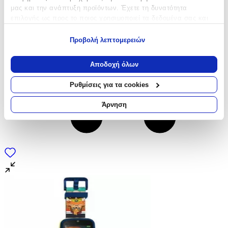
μας και την ανάπτυξη προϊόντων. Έχετε τη δυνατότητα
επιλογής ως προς το ποιος χρησιμοποιεί τα δεδομένα σας και
για ποιους σκοπούς.
Προβολή λεπτομερειών
Εάν μας επιτρέπετε, θα θέλαμε επίσης:
Να συλλέξουμε πληροφορίες σχετικά με τη γεωγραφική
Αποδοχή όλων
σας τοποθεσία, οι οποίες μπορεί να είναι ακριβείς σε
απόσταση μερικών μέτρων
Ρυθμίσεις για τα cookies
Να αναγνωρίσουμε τη συσκευή σας σαρώνοντας ενεργά
για συγκεκριμένα χαρακτηριστικά (δακτυλικό αποτύπωμα)
Άρνηση
Μάθετε περισσότερα σχετικά με τον τρόπο επεξεργασίας των
προσωπικών σας δεδομένων και καθορίστε τις προτιμήσεις σας
στην
ενότητα “Λεπτομέρειες”
. Μπορείτε να αλλάξετε ή να
ανακαλέσετε τη συγκατάθεσή σας ανά πάσα στιγμή από τη
Δήλωση Cookies.
Χρησιμοποιούμε cookies ώστε η τοποθεσία μας να λειτουργεί
σωστά, να εξατομικεύουμε περιεχόμενο και διαφημίσεις, να
παρέχουμε λειτουργίες μέσων κοινωνικής δικτύωσης και να
αναλύουμε την κυκλοφορία μας. Εμείς και οι 1022 συνεργάτες
μας επεξεργαζόμαστε προσωπικά σας δεδομένα, π.χ. τη
διεύθυνση IP σας, χρησιμοποιώντας τεχνολογία όπως cookies