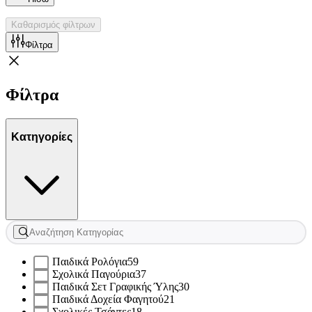
Καθαρισμός φίλτρων
Φίλτρα
Φίλτρα
Κατηγορίες
Παιδικά Ρολόγια
59
Σχολικά Παγούρια
37
Παιδικά Σετ Γραφικής Ύλης
30
Παιδικά Δοχεία Φαγητού
21
Σχολικές Τσάντες
18