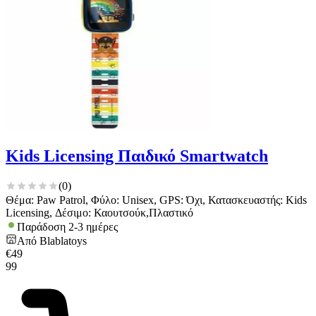
για να αποθηκεύουμε και να έχουμε πρόσβαση σε πληροφορίες
στη συσκευή σας, με σκοπό την προβολή εξατομικευμένων
διαφημίσεων και περιεχομένου, τις μετρήσεις σχετικά με
διαφημίσεις και περιεχόμενο, την καλύτερη εικόνα του κοινού
μας και την ανάπτυξη προϊόντων. Επίσης, κοινοποιούμε
πληροφορίες σχετικά με την από μέρους σας χρήση της
τοποθεσίας μας στους συνεργάτες μέσων κοινωνικής
δικτύωσης, διαφημίσεων και ανάλυσης.
Kids Licensing Παιδικό Smartwatch
(
0
)
Θέμα: Paw Patrol, Φύλο: Unisex, GPS: Όχι, Κατασκευαστής: Kids
Licensing, Δέσιμο: Καουτσούκ,Πλαστικό
Παράδοση 2-3 ημέρες
Από
Blablatoys
€
49
99