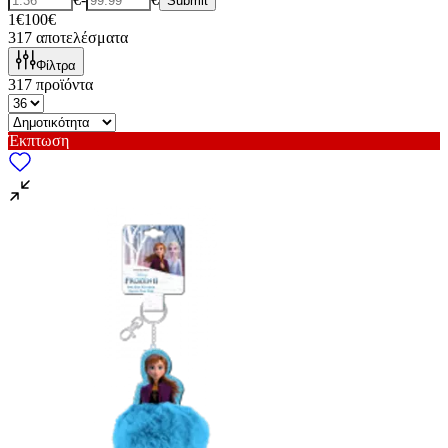
Submit
1€
100€
317
αποτελέσματα
Φίλτρα
317
προϊόντα
Έκπτωση