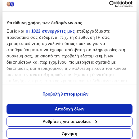
Υπεύθυνη χρήση των δεδομένων σας
Εμείς και
οι 1022 συνεργάτες μας
επεξεργαζόμαστε
προσωπικά σας δεδομένα, π.χ. τη διεύθυνση IP σας,
χρησιμοποιώντας τεχνολογία όπως cookies για να
αποθηκεύουμε και να έχουμε πρόσβαση σε πληροφορίες στη
συσκευή σας, με σκοπό την προβολή εξατομικευμένων
διαφημίσεων και περιεχομένου, τις μετρήσεις σχετικά με
διαφημίσεις και περιεχόμενο, την καλύτερη εικόνα του κοινού
μας και την ανάπτυξη προϊόντων. Έχετε τη δυνατότητα
επιλογής ως προς το ποιος χρησιμοποιεί τα δεδομένα σας και
για ποιους σκοπούς.
Προβολή λεπτομερειών
Εάν μας επιτρέπετε, θα θέλαμε επίσης:
Να συλλέξουμε πληροφορίες σχετικά με τη γεωγραφική
Αποδοχή όλων
σας τοποθεσία, οι οποίες μπορεί να είναι ακριβείς σε
απόσταση μερικών μέτρων
Ρυθμίσεις για τα cookies
Να αναγνωρίσουμε τη συσκευή σας σαρώνοντας ενεργά
Diffuser Αρωματοθεραπείας Anjou LED
για συγκεκριμένα χαρακτηριστικά (δακτυλικό αποτύπωμα)
Άρνηση
Dark Wood Style με Χρονοδιακόπτη
Μάθετε περισσότερα σχετικά με τον τρόπο επεξεργασίας των