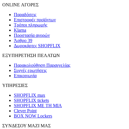
ONLINE ΑΓΟΡΕΣ
Παραδόσεις
Επιστροφές προϊόντων
Τρόποι πληρωμής
Klarna
Προστασία αγορών
Άρθρο 39
Δωροκάρτες SHOPFLIX
ΕΞΥΠΗΡΕΤΗΣΗ ΠΕΛΑΤΩΝ
Παρακολούθηση Παραγγελίας
Συχνές ερωτήσεις
Επικοινωνία
ΥΠΗΡΕΣΙΕΣ
SHOPFLIX max
SHOPFLIX tickets
SHOPFLIX ΜΕ ΤΗ ΜΙΑ
Clever Point
BOX NOW Lockers
ΣΥΝΔΕΣΟΥ ΜΑΖΙ ΜΑΣ