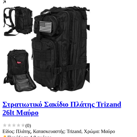
Στρατιωτικό Σακίδιο Πλάτης Trizand
26lt Μαύρο
(
0
)
Είδος: Πλάτης, Κατασκευαστής: Trizand, Χρώμα: Μαύρο