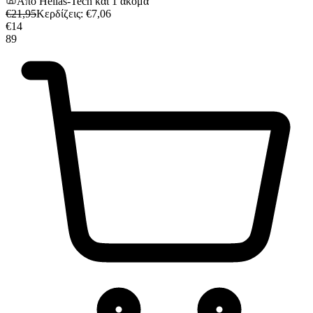
Από
Hellas-Tech
και
1
ακόμα
€
21,95
Κερδίζεις
: €
7,06
€
14
89