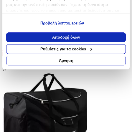
μας και την ανάπτυξη προϊόντων. Έχετε τη δυνατότητα
επιλογής ως προς το ποιος χρησιμοποιεί τα δεδομένα σας και
για ποιους σκοπούς.
Προβολή λεπτομερειών
Εάν μας επιτρέπετε, θα θέλαμε επίσης:
Να συλλέξουμε πληροφορίες σχετικά με τη γεωγραφική
Αποδοχή όλων
σας τοποθεσία, οι οποίες μπορεί να είναι ακριβείς σε
απόσταση μερικών μέτρων
Ρυθμίσεις για τα cookies
Να αναγνωρίσουμε τη συσκευή σας σαρώνοντας ενεργά
Έκπτωση
για συγκεκριμένα χαρακτηριστικά (δακτυλικό αποτύπωμα)
Άρνηση
Μάθετε περισσότερα σχετικά με τον τρόπο επεξεργασίας των
προσωπικών σας δεδομένων και καθορίστε τις προτιμήσεις σας
στην
ενότητα “Λεπτομέρειες”
. Μπορείτε να αλλάξετε ή να
ανακαλέσετε τη συγκατάθεσή σας ανά πάσα στιγμή από τη
Δήλωση Cookies.
Χρησιμοποιούμε cookies ώστε η τοποθεσία μας να λειτουργεί
σωστά, να εξατομικεύουμε περιεχόμενο και διαφημίσεις, να
παρέχουμε λειτουργίες μέσων κοινωνικής δικτύωσης και να
αναλύουμε την κυκλοφορία μας. Εμείς και οι 1022 συνεργάτες
μας επεξεργαζόμαστε προσωπικά σας δεδομένα, π.χ. τη
διεύθυνση IP σας, χρησιμοποιώντας τεχνολογία όπως cookies