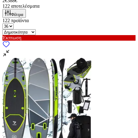
2€
388€
122
αποτελέσματα
Φίλτρα
122
προϊόντα
Έκπτωση