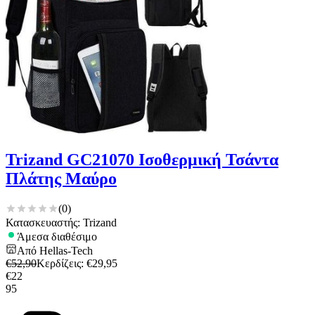
Trizand GC21070 Ισοθερμική Τσάντα
Πλάτης Μαύρο
(
0
)
Κατασκευαστής: Trizand
Άμεσα διαθέσιμο
Από
Hellas-Tech
€
52,90
Κερδίζεις
: €
29,95
€
22
95