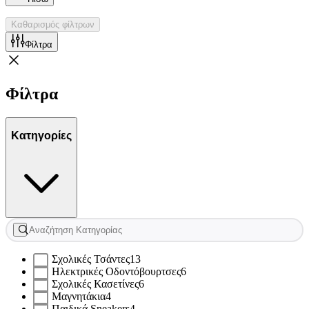
Καθαρισμός φίλτρων
Φίλτρα
Φίλτρα
Κατηγορίες
Σχολικές Τσάντες
13
Ηλεκτρικές Οδοντόβουρτσες
6
Σχολικές Κασετίνες
6
Μαγνητάκια
4
Παιδικά Sneakers
4