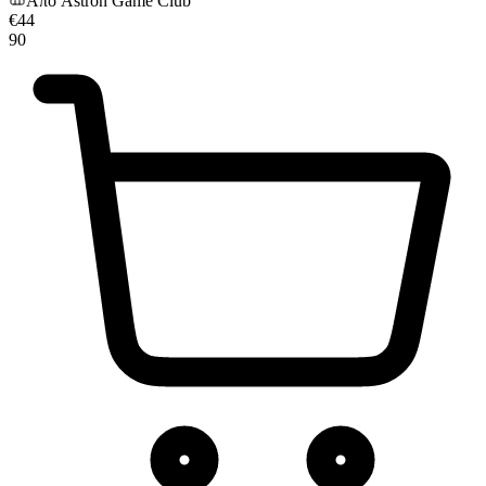
Από
Astron Game Club
€
44
90