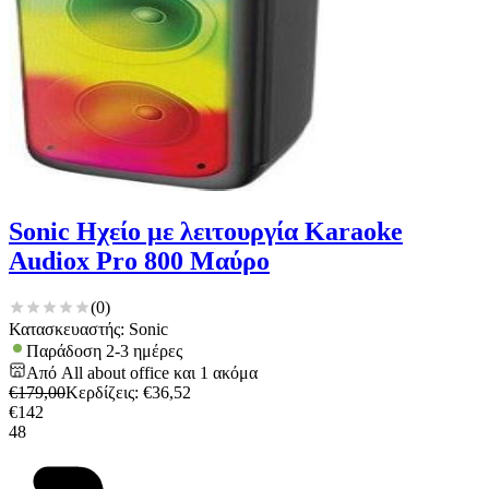
Sonic Ηχείο με λειτουργία Karaoke
Audiox Pro 800 Μαύρο
(
0
)
Κατασκευαστής: Sonic
Παράδοση 2-3 ημέρες
Από
All about office
και
1
ακόμα
€
179,00
Κερδίζεις
: €
36,52
€
142
48