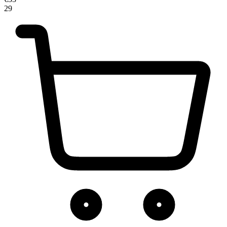
αποθηκεύουμε και να έχουμε πρόσβαση σε πληροφορίες στη συσκε
29
σκοπό την προβολή εξατομικευμένων διαφημίσεων και περιεχομένου
μετρήσεις σχετικά με διαφημίσεις και περιεχόμενο, την καλύτερη ει
κοινού μας και την ανάπτυξη προϊόντων. Επίσης, κοινοποιούμε πλ
σχετικά με την από μέρους σας χρήση της τοποθεσίας μας στους σ
μέσων κοινωνικής δικτύωσης, διαφημίσεων και ανάλυσης.