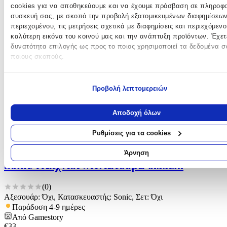
cookies για να αποθηκεύουμε και να έχουμε πρόσβαση σε πληροφο
συσκευή σας, με σκοπό την προβολή εξατομικευμένων διαφημίσεων
περιεχομένου, τις μετρήσεις σχετικά με διαφημίσεις και περιεχόμενο
καλύτερη εικόνα του κοινού μας και την ανάπτυξη προϊόντων. Έχετ
δυνατότητα επιλογής ως προς το ποιος χρησιμοποιεί τα δεδομένα σ
ποιους σκοπούς.
Εάν μας επιτρέπετε, θα θέλαμε επίσης:
Προβολή λεπτομερειών
Να συλλέξουμε πληροφορίες σχετικά με τη γεωγραφική σας 
οι οποίες μπορεί να είναι ακριβείς σε απόσταση μερικών μέτρω
Να αναγνωρίσουμε τη συσκευή σας σαρώνοντας ενεργά για
Αποδοχή όλων
συγκεκριμένα χαρακτηριστικά (δακτυλικό αποτύπωμα)
Μάθετε περισσότερα σχετικά με τον τρόπο επεξεργασίας των προ
Ρυθμίσεις για τα cookies
σας δεδομένων και καθορίστε τις προτιμήσεις σας στην
ενότητα
“Λεπτομέρειες”
. Μπορείτε να αλλάξετε ή να ανακαλέσετε τη συγ
Άρνηση
σας ανά πάσα στιγμή από τη Δήλωση Cookies.
Sonic Παιχνίδι Μινιατούρα 6.35εκ.
Χρησιμοποιούμε cookies ώστε η τοποθεσία μας να λειτουργεί σωστ
(
0
)
εξατομικεύουμε περιεχόμενο και διαφημίσεις, να παρέχουμε λειτου
Αξεσουάρ: Όχι, Κατασκευαστής: Sonic, Σετ: Όχι
κοινωνικής δικτύωσης και να αναλύουμε την κυκλοφορία μας. Εμείς 
Παράδοση 4-9 ημέρες
1022 συνεργάτες μας επεξεργαζόμαστε προσωπικά σας δεδομένα, π
Από
Gamestory
διεύθυνση IP σας, χρησιμοποιώντας τεχνολογία όπως cookies για 
€
33