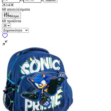
Submit
2€
143€
68
αποτελέσματα
Φίλτρα
68
προϊόντα