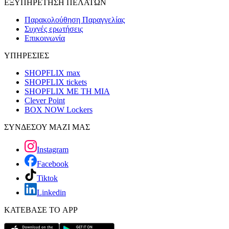
ΕΞΥΠΗΡΕΤΗΣΗ ΠΕΛΑΤΩΝ
Παρακολούθηση Παραγγελίας
Συχνές ερωτήσεις
Επικοινωνία
ΥΠΗΡΕΣΙΕΣ
SHOPFLIX max
SHOPFLIX tickets
SHOPFLIX ΜΕ ΤΗ ΜΙΑ
Clever Point
BOX NOW Lockers
ΣΥΝΔΕΣΟΥ ΜΑΖΙ ΜΑΣ
Instagram
Facebook
Tiktok
Linkedin
ΚΑΤΕΒΑΣΕ ΤΟ APP