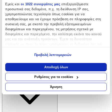
Εμείς και
οι 1022 συνεργάτες μας
επεξεργαζόμαστε
προσωπικά σας δεδομένα, π.χ. τη διεύθυνση IP σας,
χρησιμοποιώντας τεχνολογία όπως cookies για να
αποθηκεύουμε και να έχουμε πρόσβαση σε πληροφορίες στη
Παραδόσεις
συσκευή σας, με σκοπό την προβολή εξατομικευμένων
Επιστροφές προϊόντων
διαφημίσεων και περιεχομένου, τις μετρήσεις σχετικά με
Τρόποι πληρωμής
διαφημίσεις και περιεχόμενο, την καλύτερη εικόνα του κοινού
Klarna
μας και την ανάπτυξη προϊόντων. Έχετε τη δυνατότητα
Προστασία αγορών
επιλογής ως προς το ποιος χρησιμοποιεί τα δεδομένα σας και
Άρθρο 39
για ποιους σκοπούς.
Δωροκάρτες SHOPFLIX
Προβολή λεπτομερειών
Εάν μας επιτρέπετε, θα θέλαμε επίσης:
ΕΞΥΠΗΡΕΤΗΣΗ ΠΕΛΑΤΩΝ
Να συλλέξουμε πληροφορίες σχετικά με τη γεωγραφική
Αποδοχή όλων
σας τοποθεσία, οι οποίες μπορεί να είναι ακριβείς σε
απόσταση μερικών μέτρων
Ρυθμίσεις για τα cookies
Να αναγνωρίσουμε τη συσκευή σας σαρώνοντας ενεργά
για συγκεκριμένα χαρακτηριστικά (δακτυλικό αποτύπωμα)
Άρνηση
Μάθετε περισσότερα σχετικά με τον τρόπο επεξεργασίας των
προσωπικών σας δεδομένων και καθορίστε τις προτιμήσεις σας
στην
ενότητα “Λεπτομέρειες”
. Μπορείτε να αλλάξετε ή να
ανακαλέσετε τη συγκατάθεσή σας ανά πάσα στιγμή από τη
Δήλωση Cookies.