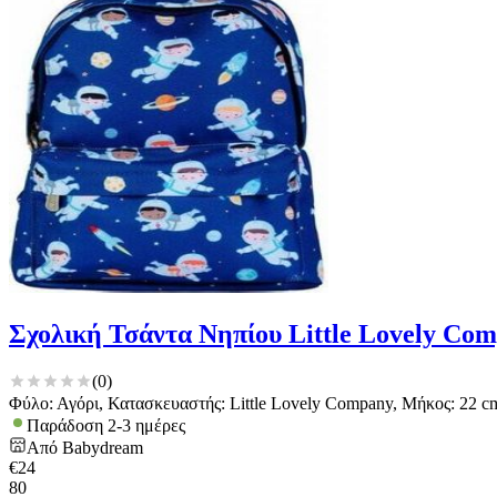
Σχολική Τσάντα Νηπίου Little Lovely Co
(
0
)
Φύλο: Αγόρι, Κατασκευαστής: Little Lovely Company, Μήκος: 22 c
Παράδοση 2-3 ημέρες
Από
Babydream
€
24
80