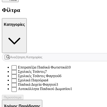
Φίλτρα
Κατηγορίες
Επιτραπέζια Παιδικά Φωτιστικά
10
Σχολικές Τσάντες
7
Σχολικές Τσάντες Φαγητού
6
Σχολικά Παγούρια
4
Παιδικά Δοχεία Φαγητού
3
Αυτοκόλλητα Παιδικού Δωματίου
1
Περισσότερα
Χρόνος Παράδοσης