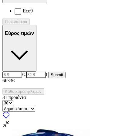
Eco
9
Περισσότερα
Εύρος τιμών
€
-
€
Submit
6€
33€
Καθαρισμός φίλτρων
31
προϊόντα