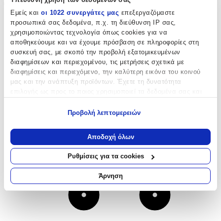
02
Εμείς και
οι 1022 συνεργάτες μας
επεξεργαζόμαστε
προσωπικά σας δεδομένα, π.χ. τη διεύθυνση IP σας,
χρησιμοποιώντας τεχνολογία όπως cookies για να
αποθηκεύουμε και να έχουμε πρόσβαση σε πληροφορίες στη
συσκευή σας, με σκοπό την προβολή εξατομικευμένων
διαφημίσεων και περιεχομένου, τις μετρήσεις σχετικά με
διαφημίσεις και περιεχόμενο, την καλύτερη εικόνα του κοινού
μας και την ανάπτυξη προϊόντων. Έχετε τη δυνατότητα
επιλογής ως προς το ποιος χρησιμοποιεί τα δεδομένα σας και
για ποιους σκοπούς.
Προβολή λεπτομερειών
Εάν μας επιτρέπετε, θα θέλαμε επίσης:
Να συλλέξουμε πληροφορίες σχετικά με τη γεωγραφική
Αποδοχή όλων
σας τοποθεσία, οι οποίες μπορεί να είναι ακριβείς σε
απόσταση μερικών μέτρων
Ρυθμίσεις για τα cookies
Να αναγνωρίσουμε τη συσκευή σας σαρώνοντας ενεργά
για συγκεκριμένα χαρακτηριστικά (δακτυλικό αποτύπωμα)
Άρνηση
Μάθετε περισσότερα σχετικά με τον τρόπο επεξεργασίας των
προσωπικών σας δεδομένων και καθορίστε τις προτιμήσεις σας
στην
ενότητα “Λεπτομέρειες”
. Μπορείτε να αλλάξετε ή να
ανακαλέσετε τη συγκατάθεσή σας ανά πάσα στιγμή από τη