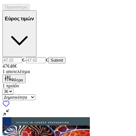
Περισσότερα
Εύρος τιμών
€
-
€
Submit
47€
48€
1
αποτελέσμα
Φίλτρα
1
προϊόν