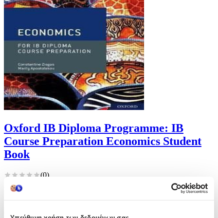
Oxford IB Diploma Programme: IB
Course Preparation Economics Student
Book
(
0
)
ISBN: 9781382004909, Συγγραφέας: Marily Apostolakou
Παράδοση 4-9 ημέρες
Από
Book Odyssey
€
47
Υπεύθυνη χρήση των δεδομένων σας