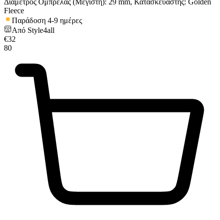
Διάμετρος Ομπρέλας (Μέγιστη): 29 mm, Κατασκευαστής: Golden
Fleece
Παράδοση 4-9 ημέρες
Από
Style4all
€
32
80