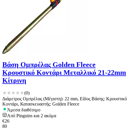
για να αποθηκεύουμε και να έχουμε πρόσβαση σε πληροφορίες
στη συσκευή σας, με σκοπό την προβολή εξατομικευμένων
διαφημίσεων και περιεχομένου, τις μετρήσεις σχετικά με
διαφημίσεις και περιεχόμενο, την καλύτερη εικόνα του κοινού
μας και την ανάπτυξη προϊόντων. Επίσης, κοινοποιούμε
πληροφορίες σχετικά με την από μέρους σας χρήση της
τοποθεσίας μας στους συνεργάτες μέσων κοινωνικής
δικτύωσης, διαφημίσεων και ανάλυσης.
Βάση Ομπρέλας Golden Fleece
Κρουστικό Κοντάρι Μεταλλικό 21-22mm
Κίτρινη
(
0
)
Διάμετρος Ομπρέλας (Μέγιστη): 22 mm, Είδος Βάσης: Κρουστικό
Κοντάρι, Κατασκευαστής: Golden Fleece
Άμεσα διαθέσιμο
Από
Pinguins
και
2
ακόμα
€
26
80