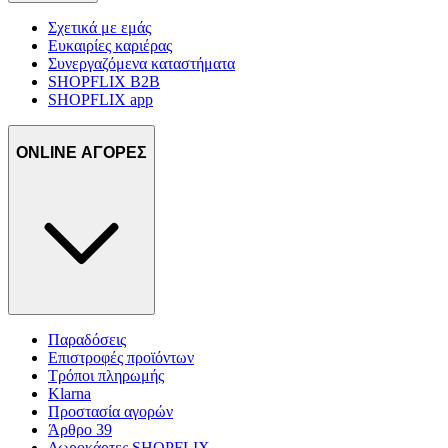
Σχετικά με εμάς
Ευκαιρίες καριέρας
Συνεργαζόμενα καταστήματα
SHOPFLIX B2B
SHOPFLIX app
ONLINE ΑΓΟΡΕΣ
Παραδόσεις
Επιστροφές προϊόντων
Τρόποι πληρωμής
Klarna
Προστασία αγορών
Άρθρο 39
Δωροκάρτες SHOPFLIX