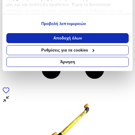
μας και την ανάπτυξη προϊόντων. Έχετε τη δυνατότητα
επιλογής ως προς το ποιος χρησιμοποιεί τα δεδομένα σας και
για ποιους σκοπούς.
Προβολή λεπτομερειών
Εάν μας επιτρέπετε, θα θέλαμε επίσης:
Να συλλέξουμε πληροφορίες σχετικά με τη γεωγραφική
Αποδοχή όλων
σας τοποθεσία, οι οποίες μπορεί να είναι ακριβείς σε
απόσταση μερικών μέτρων
Ρυθμίσεις για τα cookies
Να αναγνωρίσουμε τη συσκευή σας σαρώνοντας ενεργά
για συγκεκριμένα χαρακτηριστικά (δακτυλικό αποτύπωμα)
Άρνηση
Μάθετε περισσότερα σχετικά με τον τρόπο επεξεργασίας των
προσωπικών σας δεδομένων και καθορίστε τις προτιμήσεις σας
στην
ενότητα “Λεπτομέρειες”
. Μπορείτε να αλλάξετε ή να
ανακαλέσετε τη συγκατάθεσή σας ανά πάσα στιγμή από τη
Δήλωση Cookies.
Χρησιμοποιούμε cookies ώστε η τοποθεσία μας να λειτουργεί
σωστά, να εξατομικεύουμε περιεχόμενο και διαφημίσεις, να
παρέχουμε λειτουργίες μέσων κοινωνικής δικτύωσης και να
αναλύουμε την κυκλοφορία μας. Εμείς και οι 1022 συνεργάτες
μας επεξεργαζόμαστε προσωπικά σας δεδομένα, π.χ. τη
διεύθυνση IP σας, χρησιμοποιώντας τεχνολογία όπως cookies