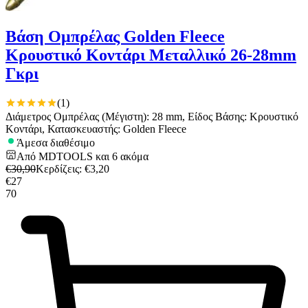
Βάση Ομπρέλας Golden Fleece
Κρουστικό Κοντάρι Μεταλλικό 26-28mm
Γκρι
(
1
)
Διάμετρος Ομπρέλας (Μέγιστη): 28 mm, Είδος Βάσης: Κρουστικό
Κοντάρι, Κατασκευαστής: Golden Fleece
Άμεσα διαθέσιμο
Από
MDTOOLS
και
6
ακόμα
€
30,90
Κερδίζεις
: €
3,20
€
27
70