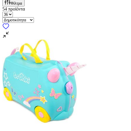
Φίλτρα
54
προϊόντα