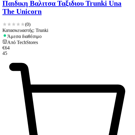
Παιδικη Βαλιτσα Ταξιδιου Trunki Una
The Unicorn
(
0
)
Κατασκευαστής: Trunki
Άμεσα διαθέσιμο
Από
TechStores
€
64
45