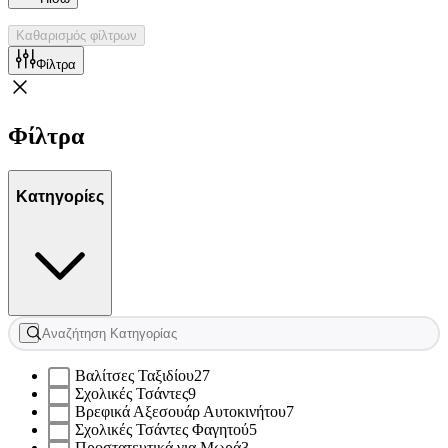
Καθαρισμός φίλτρων
Φίλτρα
Φίλτρα
Κατηγορίες
Βαλίτσες Ταξιδίου
27
Σχολικές Τσάντες
9
Βρεφικά Αξεσουάρ Αυτοκινήτου
7
Σχολικές Τσάντες Φαγητού
5
Προστατευτικά για Μωρά
3