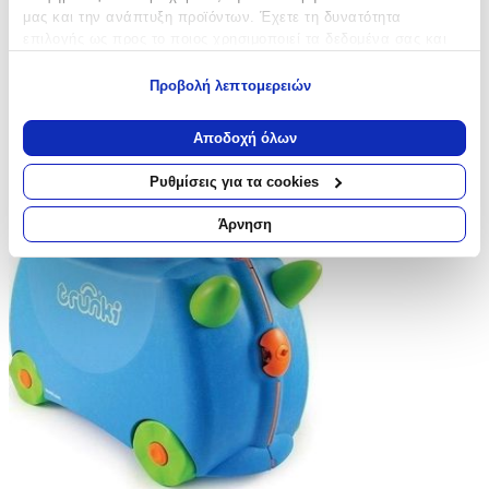
μας και την ανάπτυξη προϊόντων. Έχετε τη δυνατότητα
επιλογής ως προς το ποιος χρησιμοποιεί τα δεδομένα σας και
για ποιους σκοπούς.
Προβολή λεπτομερειών
Εάν μας επιτρέπετε, θα θέλαμε επίσης:
Να συλλέξουμε πληροφορίες σχετικά με τη γεωγραφική
Αποδοχή όλων
σας τοποθεσία, οι οποίες μπορεί να είναι ακριβείς σε
απόσταση μερικών μέτρων
Ρυθμίσεις για τα cookies
Να αναγνωρίσουμε τη συσκευή σας σαρώνοντας ενεργά
για συγκεκριμένα χαρακτηριστικά (δακτυλικό αποτύπωμα)
Άρνηση
Μάθετε περισσότερα σχετικά με τον τρόπο επεξεργασίας των
προσωπικών σας δεδομένων και καθορίστε τις προτιμήσεις σας
στην
ενότητα “Λεπτομέρειες”
. Μπορείτε να αλλάξετε ή να
ανακαλέσετε τη συγκατάθεσή σας ανά πάσα στιγμή από τη
Δήλωση Cookies.
Χρησιμοποιούμε cookies ώστε η τοποθεσία μας να λειτουργεί
σωστά, να εξατομικεύουμε περιεχόμενο και διαφημίσεις, να
παρέχουμε λειτουργίες μέσων κοινωνικής δικτύωσης και να
αναλύουμε την κυκλοφορία μας. Εμείς και οι 1022 συνεργάτες
μας επεξεργαζόμαστε προσωπικά σας δεδομένα, π.χ. τη
διεύθυνση IP σας, χρησιμοποιώντας τεχνολογία όπως cookies