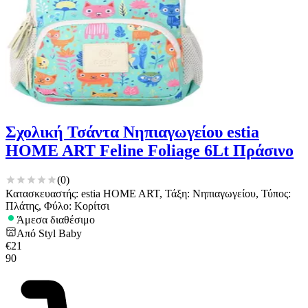
διαφημίσεων και περιεχομένου, τις μετρήσεις σχετικά με
διαφημίσεις και περιεχόμενο, την καλύτερη εικόνα του κοινού
μας και την ανάπτυξη προϊόντων. Επίσης, κοινοποιούμε
πληροφορίες σχετικά με την από μέρους σας χρήση της
τοποθεσίας μας στους συνεργάτες μέσων κοινωνικής
δικτύωσης, διαφημίσεων και ανάλυσης.
Σχολική Τσάντα Νηπιαγωγείου estia
HOME ART Feline Foliage 6Lt Πράσινο
(
0
)
Κατασκευαστής: estia HOME ART, Τάξη: Νηπιαγωγείου, Τύπος:
Πλάτης, Φύλο: Κορίτσι
Άμεσα διαθέσιμο
Από
Styl Baby
€
21
90