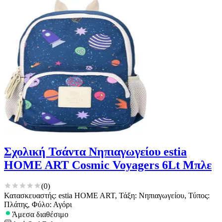
Σχολική Τσάντα Νηπιαγωγείου estia
HOME ART Cosmic Voyagers 6Lt Μπλε
(
0
)
Κατασκευαστής: estia HOME ART, Τάξη: Νηπιαγωγείου, Τύπος:
Πλάτης, Φύλο: Αγόρι
Άμεσα διαθέσιμο