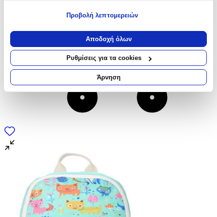
για ποιους σκοπούς.
Προβολή λεπτομερειών
Εάν μας επιτρέπετε, θα θέλαμε επίσης:
Να συλλέξουμε πληροφορίες σχετικά με τη γεωγραφική
Αποδοχή όλων
σας τοποθεσία, οι οποίες μπορεί να είναι ακριβείς σε
απόσταση μερικών μέτρων
Ρυθμίσεις για τα cookies
Να αναγνωρίσουμε τη συσκευή σας σαρώνοντας ενεργά
για συγκεκριμένα χαρακτηριστικά (δακτυλικό αποτύπωμα)
Άρνηση
Μάθετε περισσότερα σχετικά με τον τρόπο επεξεργασίας των
προσωπικών σας δεδομένων και καθορίστε τις προτιμήσεις σας
στην
ενότητα “Λεπτομέρειες”
. Μπορείτε να αλλάξετε ή να
ανακαλέσετε τη συγκατάθεσή σας ανά πάσα στιγμή από τη
Δήλωση Cookies.
Χρησιμοποιούμε cookies ώστε η τοποθεσία μας να λειτουργεί
σωστά, να εξατομικεύουμε περιεχόμενο και διαφημίσεις, να
παρέχουμε λειτουργίες μέσων κοινωνικής δικτύωσης και να
αναλύουμε την κυκλοφορία μας. Εμείς και οι 1022 συνεργάτες
μας επεξεργαζόμαστε προσωπικά σας δεδομένα, π.χ. τη
διεύθυνση IP σας, χρησιμοποιώντας τεχνολογία όπως cookies
για να αποθηκεύουμε και να έχουμε πρόσβαση σε πληροφορίες
στη συσκευή σας, με σκοπό την προβολή εξατομικευμένων