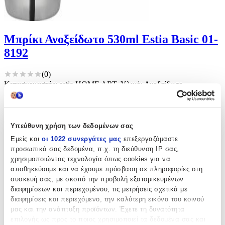
Μπρίκι Ανοξείδωτο 530ml Estia Basic 01-
8192
(
0
)
Κατασκευαστής: estia HOME ART, Υλικό: Ανοξείδωτο,
Χωρητικότητα: 460 ml
Άμεσα διαθέσιμο
Από
easlanidis
και
1
ακόμα
€
5
Υπεύθυνη χρήση των δεδομένων σας
50
Εμείς και
οι 1022 συνεργάτες μας
επεξεργαζόμαστε
προσωπικά σας δεδομένα, π.χ. τη διεύθυνση IP σας,
χρησιμοποιώντας τεχνολογία όπως cookies για να
αποθηκεύουμε και να έχουμε πρόσβαση σε πληροφορίες στη
συσκευή σας, με σκοπό την προβολή εξατομικευμένων
διαφημίσεων και περιεχομένου, τις μετρήσεις σχετικά με
διαφημίσεις και περιεχόμενο, την καλύτερη εικόνα του κοινού
μας και την ανάπτυξη προϊόντων. Έχετε τη δυνατότητα
επιλογής ως προς το ποιος χρησιμοποιεί τα δεδομένα σας και