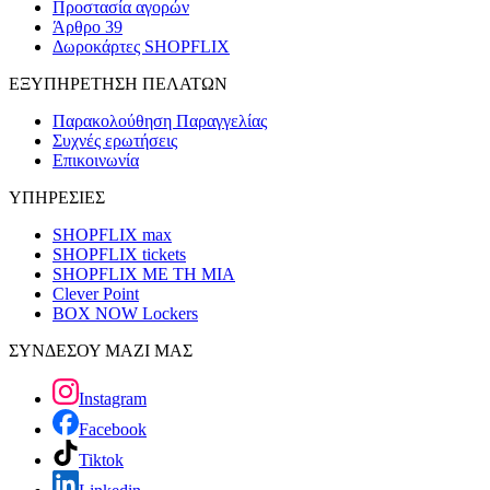
Προστασία αγορών
Άρθρο 39
Δωροκάρτες SHOPFLIX
ΕΞΥΠΗΡΕΤΗΣΗ ΠΕΛΑΤΩΝ
Παρακολούθηση Παραγγελίας
Συχνές ερωτήσεις
Επικοινωνία
ΥΠΗΡΕΣΙΕΣ
SHOPFLIX max
SHOPFLIX tickets
SHOPFLIX ΜΕ ΤΗ ΜΙΑ
Clever Point
BOX NOW Lockers
ΣΥΝΔΕΣΟΥ ΜΑΖΙ ΜΑΣ
Instagram
Facebook
Tiktok