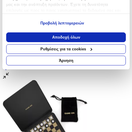
μας και την ανάπτυξη προϊόντων. Έχετε τη δυνατότητα
επιλογής ως προς το ποιος χρησιμοποιεί τα δεδομένα σας και
για ποιους σκοπούς.
Προβολή λεπτομερειών
Εάν μας επιτρέπετε, θα θέλαμε επίσης:
Να συλλέξουμε πληροφορίες σχετικά με τη γεωγραφική
Αποδοχή όλων
σας τοποθεσία, οι οποίες μπορεί να είναι ακριβείς σε
απόσταση μερικών μέτρων
Ρυθμίσεις για τα cookies
Να αναγνωρίσουμε τη συσκευή σας σαρώνοντας ενεργά
για συγκεκριμένα χαρακτηριστικά (δακτυλικό αποτύπωμα)
Άρνηση
Έκπτωση
Μάθετε περισσότερα σχετικά με τον τρόπο επεξεργασίας των
προσωπικών σας δεδομένων και καθορίστε τις προτιμήσεις σας
στην
ενότητα “Λεπτομέρειες”
. Μπορείτε να αλλάξετε ή να
ανακαλέσετε τη συγκατάθεσή σας ανά πάσα στιγμή από τη
Δήλωση Cookies.
Χρησιμοποιούμε cookies ώστε η τοποθεσία μας να λειτουργεί
σωστά, να εξατομικεύουμε περιεχόμενο και διαφημίσεις, να
παρέχουμε λειτουργίες μέσων κοινωνικής δικτύωσης και να
αναλύουμε την κυκλοφορία μας. Εμείς και οι 1022 συνεργάτες
μας επεξεργαζόμαστε προσωπικά σας δεδομένα, π.χ. τη
διεύθυνση IP σας, χρησιμοποιώντας τεχνολογία όπως cookies