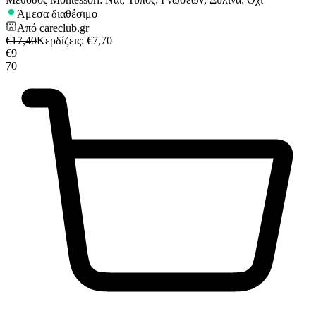
Άμεσα διαθέσιμο
Από
careclub.gr
€
17,40
Κερδίζεις
: €
7,70
€
9
70