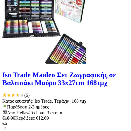
Iso Trade Maaleo Σετ Ζωγραφικής σε
Βαλιτσάκι Μαύρο 33x27cm 168τμχ
(
6
)
Κατασκευαστής: Iso Trade, Τεμάχια: 168 τμχ
Παράδοση 2-3 ημέρες
Από
Hellas-Tech
και
3
ακόμα
€
18,90
Κερδίζεις
: €
12,69
€
6
21