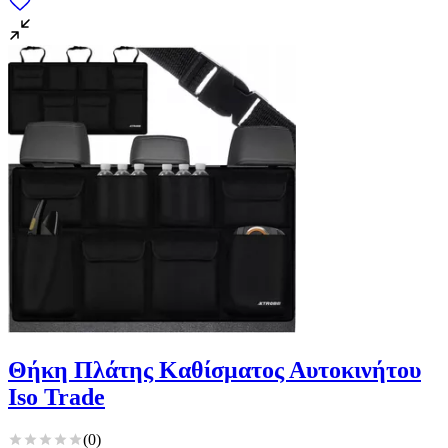
Θήκη Πλάτης Καθίσματος Αυτοκινήτου
Iso Trade
(
0
)