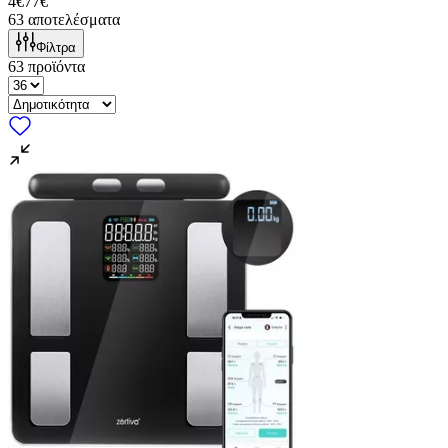
4€
77€
63
αποτελέσματα
Φίλτρα
63
προϊόντα