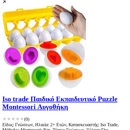
Iso trade Παιδικό Εκπαιδευτικό Puzzle
Montessori Αυγοθήκη
(
0
)
Είδος: Γνώσεων, Ηλικία: 2+ Ετών, Κατασκευαστής: Iso Trade,
Μέθοδος Montessori: Ναι, Τύπος: Γνώσεων, Ξύλινα: Όχι