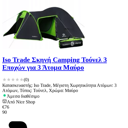
Iso Trade Σκηνή Camping Τούνελ 3
Εποχών για 3 Άτομα Μαύρο
(
0
)
Κατασκευαστής: Iso Trade, Μέγιστη Χωρητικότητα Ατόμων: 3
Ατόμων, Τύπος: Τούνελ, Χρώμα: Μαύρο
Άμεσα διαθέσιμο
Από
Nice Shop
€
76
90