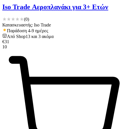
Iso Trade Αεροπλανάκι για 3+ Ετών
(
0
)
Κατασκευαστής: Iso Trade
Παράδοση 4-9 ημέρες
Από
Shop13
και
3
ακόμα
€
31
10