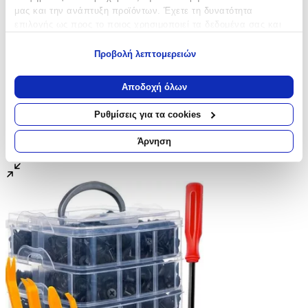
μας και την ανάπτυξη προϊόντων. Έχετε τη δυνατότητα
επιλογής ως προς το ποιος χρησιμοποιεί τα δεδομένα σας και
για ποιους σκοπούς.
Προβολή λεπτομερειών
Εάν μας επιτρέπετε, θα θέλαμε επίσης:
Να συλλέξουμε πληροφορίες σχετικά με τη γεωγραφική
Αποδοχή όλων
σας τοποθεσία, οι οποίες μπορεί να είναι ακριβείς σε
απόσταση μερικών μέτρων
Ρυθμίσεις για τα cookies
Να αναγνωρίσουμε τη συσκευή σας σαρώνοντας ενεργά
για συγκεκριμένα χαρακτηριστικά (δακτυλικό αποτύπωμα)
Άρνηση
Μάθετε περισσότερα σχετικά με τον τρόπο επεξεργασίας των
προσωπικών σας δεδομένων και καθορίστε τις προτιμήσεις σας
στην
ενότητα “Λεπτομέρειες”
. Μπορείτε να αλλάξετε ή να
ανακαλέσετε τη συγκατάθεσή σας ανά πάσα στιγμή από τη
Δήλωση Cookies.
Χρησιμοποιούμε cookies ώστε η τοποθεσία μας να λειτουργεί
σωστά, να εξατομικεύουμε περιεχόμενο και διαφημίσεις, να
παρέχουμε λειτουργίες μέσων κοινωνικής δικτύωσης και να
αναλύουμε την κυκλοφορία μας. Εμείς και οι 1022 συνεργάτες
μας επεξεργαζόμαστε προσωπικά σας δεδομένα, π.χ. τη
διεύθυνση IP σας, χρησιμοποιώντας τεχνολογία όπως cookies