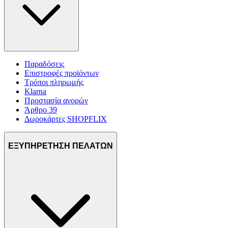
Παραδόσεις
Επιστροφές προϊόντων
Τρόποι πληρωμής
Klarna
Προστασία αγορών
Άρθρο 39
Δωροκάρτες SHOPFLIX
ΕΞΥΠΗΡΕΤΗΣΗ ΠΕΛΑΤΩΝ