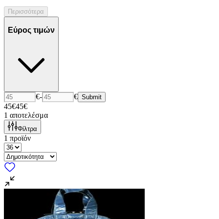
Περισσότερα
Εύρος τιμών
€
-
€
Submit
45€
45€
1
αποτελέσμα
Φίλτρα
1
προϊόν