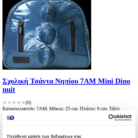
Σχολική Τσάντα Νηπίου 7AM Mini Dino
nuit
(
0
)
Κατασκευαστής: 7AM, Μήκος: 25 cm, Πλάτος: 9 cm, Τάξη:
Νηπιαγωγείου, Τύπος: Πλάτης, Φύλο: Αγόρι
Παράδοση 2-3 ημέρες
Από
Babydream
€
45
Υπεύθυνη χρήση των δεδομένων σας
00