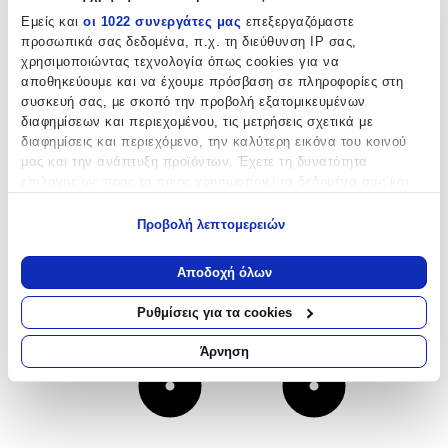
Εμείς και
οι 1022 συνεργάτες μας
επεξεργαζόμαστε
προσωπικά σας δεδομένα, π.χ. τη διεύθυνση IP σας,
χρησιμοποιώντας τεχνολογία όπως cookies για να
αποθηκεύουμε και να έχουμε πρόσβαση σε πληροφορίες στη
συσκευή σας, με σκοπό την προβολή εξατομικευμένων
διαφημίσεων και περιεχομένου, τις μετρήσεις σχετικά με
διαφημίσεις και περιεχόμενο, την καλύτερη εικόνα του κοινού
μας και την ανάπτυξη προϊόντων. Έχετε τη δυνατότητα
επιλογής ως προς το ποιος χρησιμοποιεί τα δεδομένα σας και
για ποιους σκοπούς.
Προβολή λεπτομερειών
Εάν μας επιτρέπετε, θα θέλαμε επίσης:
Να συλλέξουμε πληροφορίες σχετικά με τη γεωγραφική
Αποδοχή όλων
σας τοποθεσία, οι οποίες μπορεί να είναι ακριβείς σε
απόσταση μερικών μέτρων
Ρυθμίσεις για τα cookies
Να αναγνωρίσουμε τη συσκευή σας σαρώνοντας ενεργά
για συγκεκριμένα χαρακτηριστικά (δακτυλικό αποτύπωμα)
Άρνηση
Μάθετε περισσότερα σχετικά με τον τρόπο επεξεργασίας των
προσωπικών σας δεδομένων και καθορίστε τις προτιμήσεις σας
στην
ενότητα “Λεπτομέρειες”
. Μπορείτε να αλλάξετε ή να
ανακαλέσετε τη συγκατάθεσή σας ανά πάσα στιγμή από τη
Δήλωση Cookies.