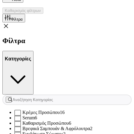
Καθαρισμός φίλτρων
Φίλτρα
Φίλτρα
Κατηγορίες
Κρέμες Προσώπου
16
Serum
6
Καθαρισμός Προσώπου
6
Βρεφικά Σαμπουάν & Αφρόλουτρα
2
Ενυδάτωση Σώματος
2