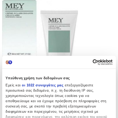
Υπεύθυνη χρήση των δεδομένων σας
Κρέμα Προσώπου Mey Cream
Εμείς και
οι 1022 συνεργάτες μας
επεξεργαζόμαστε
προσωπικά σας δεδομένα, π.χ. τη διεύθυνση IP σας,
Eclaircissante για Ανάπλαση &
χρησιμοποιώντας τεχνολογία όπως cookies για να
Αντιγήρανση 50ml
αποθηκεύουμε και να έχουμε πρόσβαση σε πληροφορίες στη
συσκευή σας, με σκοπό την προβολή εξατομικευμένων
(
2
)
διαφημίσεων και περιεχομένου, τις μετρήσεις σχετικά με
Διάρκεια: 24ωρη, Δράση:
διαφημίσεις και περιεχόμενο, την καλύτερη εικόνα του κοινού