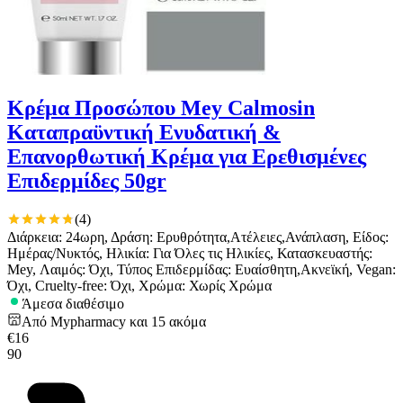
Κρέμα Προσώπου Mey Calmosin
Καταπραϋντική Ενυδατική &
Επανορθωτική Κρέμα για Ερεθισμένες
Επιδερμίδες 50gr
(
4
)
Διάρκεια: 24ωρη, Δράση: Ερυθρότητα,Ατέλειες,Ανάπλαση, Είδος:
Ημέρας/Νυκτός, Ηλικία: Για Όλες τις Ηλικίες, Κατασκευαστής:
Mey, Λαιμός: Όχι, Τύπος Επιδερμίδας: Ευαίσθητη,Ακνεϊκή, Vegan:
Όχι, Cruelty-free: Όχι, Χρώμα: Χωρίς Χρώμα
Άμεσα διαθέσιμο
Από
Mypharmacy
και
15
ακόμα
€
16
90