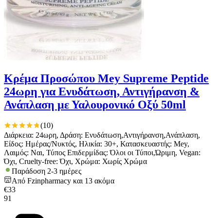
Κρέμα Προσώπου Mey Supreme Peptide
24ωρη για Ενυδάτωση, Αντιγήρανση &
Ανάπλαση με Υαλουρονικό Οξύ 50ml
(
10
)
Διάρκεια: 24ωρη, Δράση: Ενυδάτωση,Αντιγήρανση,Ανάπλαση,
Είδος: Ημέρας/Νυκτός, Ηλικία: 30+, Κατασκευαστής: Mey,
Λαιμός: Ναι, Τύπος Επιδερμίδας: Όλοι οι Τύποι,Ώριμη, Vegan:
Όχι, Cruelty-free: Όχι, Χρώμα: Χωρίς Χρώμα
Παράδοση 2-3 ημέρες
Από
Fzinpharmacy
και
13
ακόμα
€
33
91