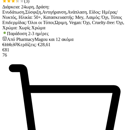
(
3
)
Διάρκεια: 24ωρη, Δράση:
Ενυδάτωση,Σύσφιξη,Αντιγήρανση,Ανάπλαση, Είδος: Ημέρας/
Νυκτός, Ηλικία: 50+, Κατασκευαστής: Mey, Λαιμός: Όχι, Τύπος
Επιδερμίδας: Όλοι οι Τύποι,Ώριμη, Vegan: Όχι, Cruelty-free: Όχι,
Χρώμα: Χωρίς Χρώμα
Παράδοση 2-3 ημέρες
Από
PharmacyMagou
και
12
ακόμα
€
110,37
Κερδίζεις
: €
28,61
€
81
76