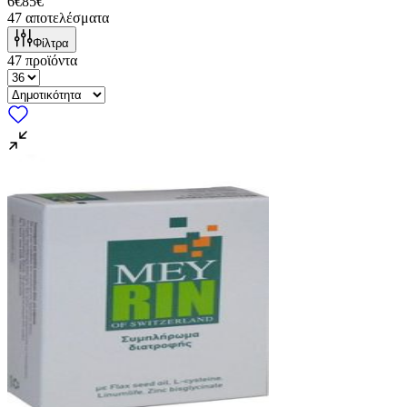
6€
85€
47
αποτελέσματα
Φίλτρα
47
προϊόντα