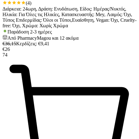
(
4
)
Διάρκεια: 24ωρη, Δράση: Ενυδάτωση, Είδος: Ημέρας/Νυκτός,
Ηλικία: Για Όλες τις Ηλικίες, Κατασκευαστής: Mey, Λαιμός: Όχι,
Τύπος Επιδερμίδας: Όλοι οι Τύποι,Ευαίσθητη, Vegan: Όχι, Cruelty-
free: Όχι, Χρώμα: Χωρίς Χρώμα
Παράδοση 2-3 ημέρες
Από
PharmacyMagou
και
12
ακόμα
€
36,15
Κερδίζεις
: €
9,41
€
26
74