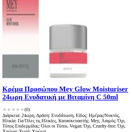
Κρέμα Προσώπου Mey Glow Moisturiser
24ωρη Ενυδατική με Βιταμίνη C 50ml
(
0
)
Διάρκεια: 24ωρη, Δράση: Ενυδάτωση, Είδος: Ημέρας/Νυκτός,
Ηλικία: Για Όλες τις Ηλικίες, Κατασκευαστής: Mey, Λαιμός: Όχι,
Τύπος Επιδερμίδας: Όλοι οι Τύποι, Vegan: Όχι, Cruelty-free: Όχι,
Χρώμα: Χωρίς Χρώμα