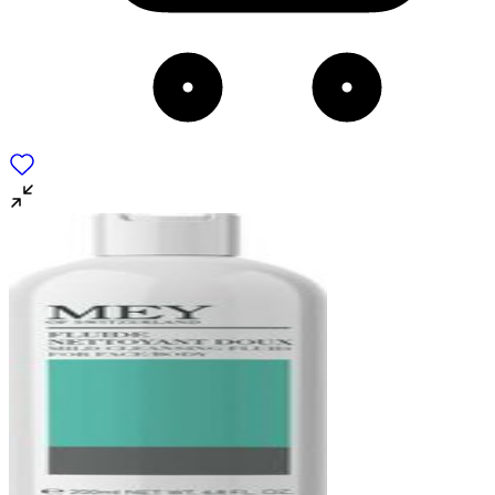
για να αποθηκεύουμε και να έχουμε πρόσβαση σε πληροφορίες
στη συσκευή σας, με σκοπό την προβολή εξατομικευμένων
διαφημίσεων και περιεχομένου, τις μετρήσεις σχετικά με
διαφημίσεις και περιεχόμενο, την καλύτερη εικόνα του κοινού
μας και την ανάπτυξη προϊόντων. Επίσης, κοινοποιούμε
πληροφορίες σχετικά με την από μέρους σας χρήση της
τοποθεσίας μας στους συνεργάτες μέσων κοινωνικής
δικτύωσης, διαφημίσεων και ανάλυσης.