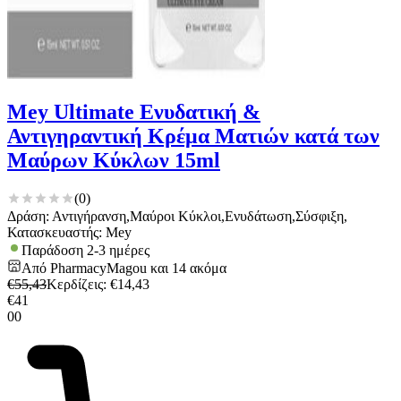
Mey Ultimate Ενυδατική &
Αντιγηραντική Κρέμα Ματιών κατά των
Μαύρων Κύκλων 15ml
(
0
)
Δράση: Αντιγήρανση,Μαύροι Κύκλοι,Ενυδάτωση,Σύσφιξη,
Κατασκευαστής: Mey
Παράδοση 2-3 ημέρες
Από
PharmacyMagou
και
14
ακόμα
€
55,43
Κερδίζεις
: €
14,43
€
41
00