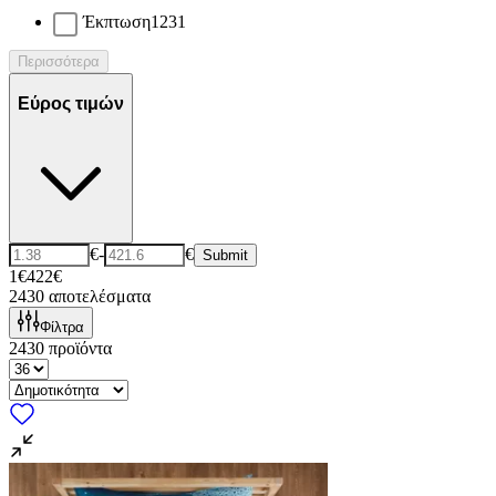
Έκπτωση
1231
Περισσότερα
Εύρος τιμών
€
-
€
Submit
1€
422€
2430
αποτελέσματα
Φίλτρα
2430
προϊόντα