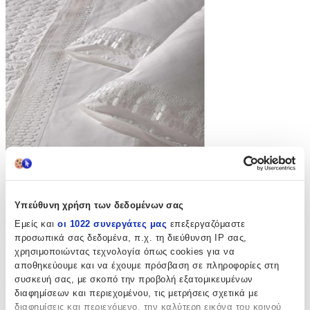
Υπεύθυνη χρήση των δεδομένων σας
Νυφικά Σεντόνια Kentia Catalina Σετ
Εμείς και
οι 1022 συνεργάτες μας
επεξεργαζόμαστε
4τμχ 240x270cm Λευκό
προσωπικά σας δεδομένα, π.χ. τη διεύθυνση IP σας,
χρησιμοποιώντας τεχνολογία όπως cookies για να
(
0
)
αποθηκεύουμε και να έχουμε πρόσβαση σε πληροφορίες στη
Κατασκευαστής: Kentia, με Δαντέλα: Όχι, Ποιότητα: Βαμβακερό,
συσκευή σας, με σκοπό την προβολή εξατομικευμένων
Τεμάχια: 4 τμχ, Χρώμα: Λευκό
διαφημίσεων και περιεχομένου, τις μετρήσεις σχετικά με
Άμεσα διαθέσιμο
διαφημίσεις και περιεχόμενο, την καλύτερη εικόνα του κοινού