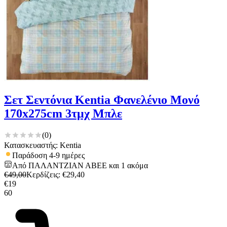
Σετ Σεντόνια Kentia Φανελένιο Μονό
170x275cm 3τμχ Μπλε
(
0
)
Κατασκευαστής: Kentia
Παράδοση 4-9 ημέρες
Από
ΠΑΛΑΝΤΖΙΑΝ ΑΒΕΕ
και
1
ακόμα
€
49,00
Κερδίζεις
: €
29,40
€
19
60