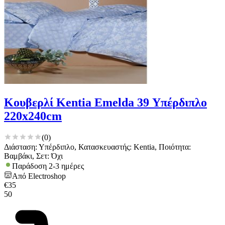
Κουβερλί Kentia Emelda 39 Υπέρδιπλο
220x240cm
(
0
)
Διάσταση: Υπέρδιπλο, Κατασκευαστής: Kentia, Ποιότητα:
Βαμβάκι, Σετ: Όχι
Παράδοση 2-3 ημέρες
Από
Electroshop
€
35
50