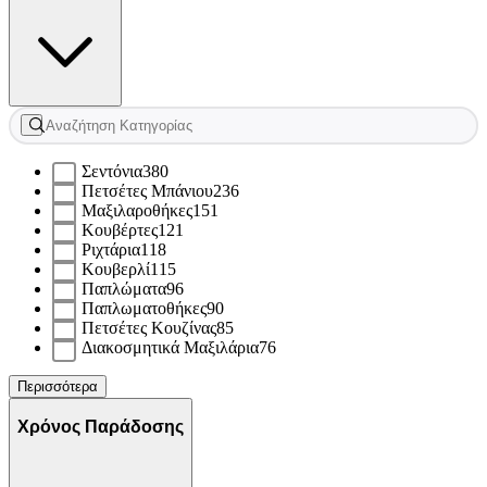
Σεντόνια
380
Πετσέτες Μπάνιου
236
Μαξιλαροθήκες
151
Κουβέρτες
121
Ριχτάρια
118
Κουβερλί
115
Παπλώματα
96
Παπλωματοθήκες
90
Πετσέτες Κουζίνας
85
Διακοσμητικά Μαξιλάρια
76
Περισσότερα
Χρόνος Παράδοσης