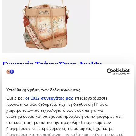
Γυναικεία Τσάντα Ώμου Anekke
(
0
)
Κατασκευαστής: anekke
Άμεσα διαθέσιμο
Υπεύθυνη χρήση των δεδομένων σας
Από
Odd Accessories
Εμείς και
οι 1022 συνεργάτες μας
επεξεργαζόμαστε
€
58
προσωπικά σας δεδομένα, π.χ. τη διεύθυνση IP σας,
07
χρησιμοποιώντας τεχνολογία όπως cookies για να
αποθηκεύουμε και να έχουμε πρόσβαση σε πληροφορίες στη
συσκευή σας, με σκοπό την προβολή εξατομικευμένων
διαφημίσεων και περιεχομένου, τις μετρήσεις σχετικά με
διαφημίσεις και περιεχόμενο, την καλύτερη εικόνα του κοινού