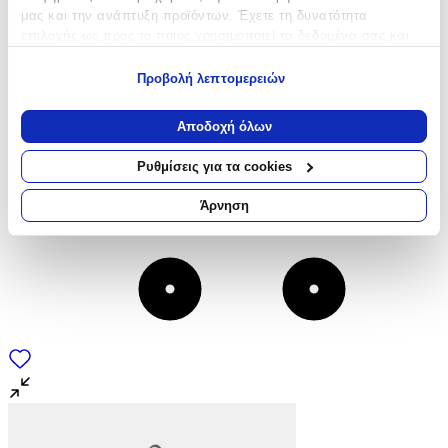
μας και την ανάπτυξη προϊόντων. Έχετε τη δυνατότητα
επιλογής ως προς το ποιος χρησιμοποιεί τα δεδομένα σας και
για ποιους σκοπούς.
Προβολή λεπτομερειών
Εάν μας επιτρέπετε, θα θέλαμε επίσης:
Να συλλέξουμε πληροφορίες σχετικά με τη γεωγραφική
Αποδοχή όλων
σας τοποθεσία, οι οποίες μπορεί να είναι ακριβείς σε
απόσταση μερικών μέτρων
Ρυθμίσεις για τα cookies
Να αναγνωρίσουμε τη συσκευή σας σαρώνοντας ενεργά
για συγκεκριμένα χαρακτηριστικά (δακτυλικό αποτύπωμα)
Άρνηση
Μάθετε περισσότερα σχετικά με τον τρόπο επεξεργασίας των
προσωπικών σας δεδομένων και καθορίστε τις προτιμήσεις σας
στην
ενότητα “Λεπτομέρειες”
. Μπορείτε να αλλάξετε ή να
ανακαλέσετε τη συγκατάθεσή σας ανά πάσα στιγμή από τη
Δήλωση Cookies.
Χρησιμοποιούμε cookies ώστε η τοποθεσία μας να λειτουργεί
σωστά, να εξατομικεύουμε περιεχόμενο και διαφημίσεις, να
παρέχουμε λειτουργίες μέσων κοινωνικής δικτύωσης και να
αναλύουμε την κυκλοφορία μας. Εμείς και οι 1022 συνεργάτες
μας επεξεργαζόμαστε προσωπικά σας δεδομένα, π.χ. τη
διεύθυνση IP σας, χρησιμοποιώντας τεχνολογία όπως cookies