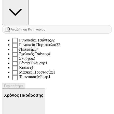
Γυναικείες Τσάντες
92
Γυναικεία Πορτοφόλια
32
Νεσεσέρ
17
Σχολικές Τσάντες
4
Σκούφοι
2
Γάντια Ένδυσης
1
Κούπες
1
Μάσκες Προστασίας
1
Τσαντάκια Μέσης
1
Περισσότερα
Χρόνος Παράδοσης