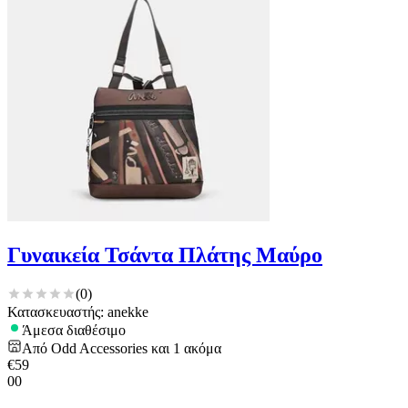
για να αποθηκεύουμε και να έχουμε πρόσβαση σε πληροφορίες
στη συσκευή σας, με σκοπό την προβολή εξατομικευμένων
διαφημίσεων και περιεχομένου, τις μετρήσεις σχετικά με
διαφημίσεις και περιεχόμενο, την καλύτερη εικόνα του κοινού
μας και την ανάπτυξη προϊόντων. Επίσης, κοινοποιούμε
πληροφορίες σχετικά με την από μέρους σας χρήση της
τοποθεσίας μας στους συνεργάτες μέσων κοινωνικής
δικτύωσης, διαφημίσεων και ανάλυσης.
Γυναικεία Τσάντα Πλάτης Μαύρο
(
0
)
Κατασκευαστής: anekke
Άμεσα διαθέσιμο
Από
Odd Accessories
και
1
ακόμα
€
59
00