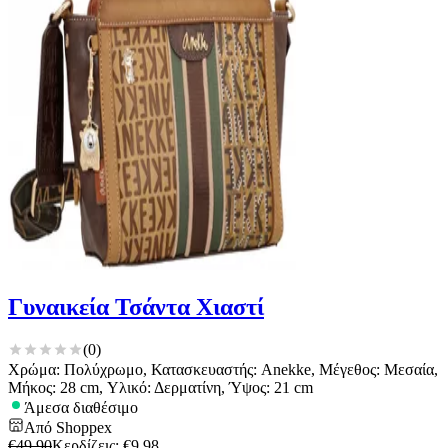
Γυναικεία Τσάντα Χιαστί
(
0
)
Χρώμα: Πολύχρωμο, Κατασκευαστής: Anekke, Μέγεθος: Μεσαία,
Μήκος: 28 cm, Υλικό: Δερματίνη, Ύψος: 21 cm
Άμεσα διαθέσιμο
Από
Shoppex
€
49,90
Κερδίζεις
: €
9,98