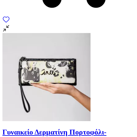
Γυναικείο Δερματίνη Πορτοφόλι-