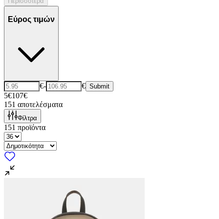
Περισσότερα
Εύρος τιμών
€
-
€
Submit
5€
107€
151
αποτελέσματα
Φίλτρα
151
προϊόντα