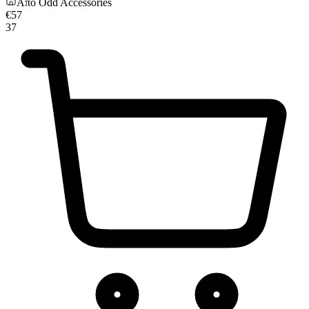
Από
Odd Accessories
€
57
37