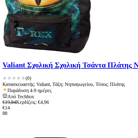
Valiant Σχολική Σχολική Τσάντα Πλάτης 
(
0
)
Κατασκευαστής: Valiant, Τάξη: Νηπιαγωγείου, Τύπος: Πλάτης
Παράδοση 4-9 ημέρες
Από
Techbox
€
19,84
Κερδίζεις
: €
4,96
€
14
88