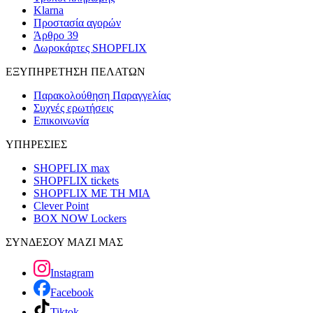
Klarna
Προστασία αγορών
Άρθρο 39
Δωροκάρτες SHOPFLIX
ΕΞΥΠΗΡΕΤΗΣΗ ΠΕΛΑΤΩΝ
Παρακολούθηση Παραγγελίας
Συχνές ερωτήσεις
Επικοινωνία
ΥΠΗΡΕΣΙΕΣ
SHOPFLIX max
SHOPFLIX tickets
SHOPFLIX ΜΕ ΤΗ ΜΙΑ
Clever Point
BOX NOW Lockers
ΣΥΝΔΕΣΟΥ ΜΑΖΙ ΜΑΣ
Instagram
Facebook
Tiktok