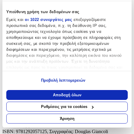
Υπεύθυνη χρήση των δεδομένων σας
Εμείς και
οι 1022 συνεργάτες μας
επεξεργαζόμαστε
προσωπικά σας δεδομένα, π.χ. τη διεύθυνση IP σας,
χρησιμοποιώντας τεχνολογία όπως cookies για να
αποθηκεύουμε και να έχουμε πρόσβαση σε πληροφορίες στη
συσκευή σας, με σκοπό την προβολή εξατομικευμένων
διαφημίσεων και περιεχομένου, τις μετρήσεις σχετικά με
διαφημίσεις και περιεχόμενο, την καλύτερη εικόνα του κοινού
μας και την ανάπτυξη προϊόντων. Έχετε τη δυνατότητα
επιλογής ως προς το ποιος χρησιμοποιεί τα δεδομένα σας και
για ποιους σκοπούς.
Προβολή λεπτομερειών
Εάν μας επιτρέπετε, θα θέλαμε επίσης:
Να συλλέξουμε πληροφορίες σχετικά με τη γεωγραφική
Αποδοχή όλων
σας τοποθεσία, οι οποίες μπορεί να είναι ακριβείς σε
Physics: Principles with Applications,
απόσταση μερικών μέτρων
Ρυθμίσεις για τα cookies
Να αναγνωρίσουμε τη συσκευή σας σαρώνοντας ενεργά
Global Edition
για συγκεκριμένα χαρακτηριστικά (δακτυλικό αποτύπωμα)
Άρνηση
Μάθετε περισσότερα σχετικά με τον τρόπο επεξεργασίας των
(
0
)
προσωπικών σας δεδομένων και καθορίστε τις προτιμήσεις σας
ISBN: 9781292057125, Συγγραφέας: Douglas Giancoli