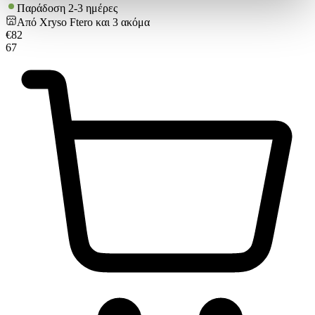
στην
ενότητα “Λεπτομέρειες”
. Μπορείτε να αλλάξετε ή να
Παράδοση 2-3 ημέρες
ανακαλέσετε τη συγκατάθεσή σας ανά πάσα στιγμή από τη
Από
Xryso Ftero
και
3
ακόμα
Δήλωση Cookies.
€
82
67
Χρησιμοποιούμε cookies ώστε η τοποθεσία μας να λειτουργεί
σωστά, να εξατομικεύουμε περιεχόμενο και διαφημίσεις, να
παρέχουμε λειτουργίες μέσων κοινωνικής δικτύωσης και να
αναλύουμε την κυκλοφορία μας. Εμείς και οι 1022 συνεργάτες
μας επεξεργαζόμαστε προσωπικά σας δεδομένα, π.χ. τη
διεύθυνση IP σας, χρησιμοποιώντας τεχνολογία όπως cookies
για να αποθηκεύουμε και να έχουμε πρόσβαση σε πληροφορίες
στη συσκευή σας, με σκοπό την προβολή εξατομικευμένων
διαφημίσεων και περιεχομένου, τις μετρήσεις σχετικά με
διαφημίσεις και περιεχόμενο, την καλύτερη εικόνα του κοινού
μας και την ανάπτυξη προϊόντων. Επίσης, κοινοποιούμε
πληροφορίες σχετικά με την από μέρους σας χρήση της
τοποθεσίας μας στους συνεργάτες μέσων κοινωνικής
δικτύωσης, διαφημίσεων και ανάλυσης.