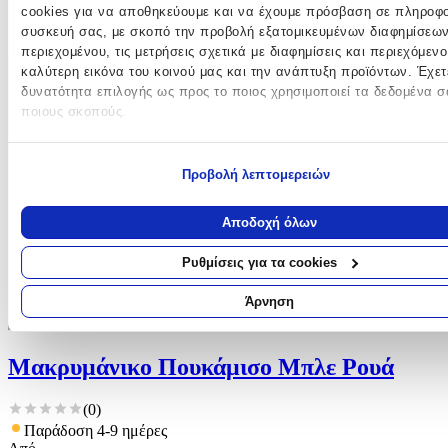
cookies για να αποθηκεύουμε και να έχουμε πρόσβαση σε πληροφο
συσκευή σας, με σκοπό την προβολή εξατομικευμένων διαφημίσεων
περιεχομένου, τις μετρήσεις σχετικά με διαφημίσεις και περιεχόμενο
καλύτερη εικόνα του κοινού μας και την ανάπτυξη προϊόντων. Έχετ
δυνατότητα επιλογής ως προς το ποιος χρησιμοποιεί τα δεδομένα σ
ποιους σκοπούς.
Εάν μας επιτρέπετε, θα θέλαμε επίσης:
Προβολή λεπτομερειών
Να συλλέξουμε πληροφορίες σχετικά με τη γεωγραφική σας 
οι οποίες μπορεί να είναι ακριβείς σε απόσταση μερικών μέτρω
Να αναγνωρίσουμε τη συσκευή σας σαρώνοντας ενεργά για
Αποδοχή όλων
συγκεκριμένα χαρακτηριστικά (δακτυλικό αποτύπωμα)
Μάθετε περισσότερα σχετικά με τον τρόπο επεξεργασίας των προ
Ρυθμίσεις για τα cookies
σας δεδομένων και καθορίστε τις προτιμήσεις σας στην
ενότητα
“Λεπτομέρειες”
. Μπορείτε να αλλάξετε ή να ανακαλέσετε τη συγ
Άρνηση
σας ανά πάσα στιγμή από τη Δήλωση Cookies.
Χρησιμοποιούμε cookies ώστε η τοποθεσία μας να λειτουργεί σωστ
Μακρυμάνικo Πουκάμισο Μπλε Ρουά
εξατομικεύουμε περιεχόμενο και διαφημίσεις, να παρέχουμε λειτου
κοινωνικής δικτύωσης και να αναλύουμε την κυκλοφορία μας. Εμείς 
(
0
)
1022 συνεργάτες μας επεξεργαζόμαστε προσωπικά σας δεδομένα, π
Παράδοση 4-9 ημέρες
διεύθυνση IP σας, χρησιμοποιώντας τεχνολογία όπως cookies για 