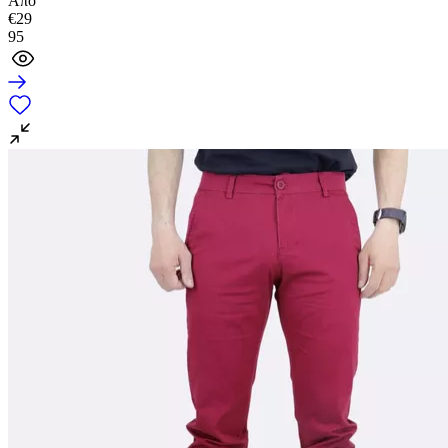
Από
αποθηκεύουμε και να έχουμε πρόσβαση σε πληροφορίες στη συσκε
€
29
σκοπό την προβολή εξατομικευμένων διαφημίσεων και περιεχομένου
95
μετρήσεις σχετικά με διαφημίσεις και περιεχόμενο, την καλύτερη ει
κοινού μας και την ανάπτυξη προϊόντων. Επίσης, κοινοποιούμε πλ
σχετικά με την από μέρους σας χρήση της τοποθεσίας μας στους σ
μέσων κοινωνικής δικτύωσης, διαφημίσεων και ανάλυσης.