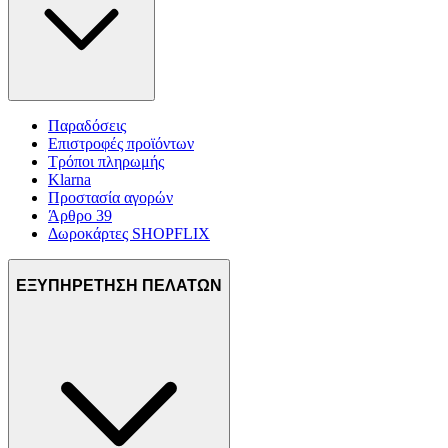
Παραδόσεις
Επιστροφές προϊόντων
Τρόποι πληρωμής
Klarna
Προστασία αγορών
Άρθρο 39
Δωροκάρτες SHOPFLIX
ΕΞΥΠΗΡΕΤΗΣΗ ΠΕΛΑΤΩΝ