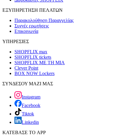
ΕΞΥΠΗΡΕΤΗΣΗ ΠΕΛΑΤΩΝ
Παρακολούθηση Παραγγελίας
Συχνές ερωτήσεις
Επικοινωνία
ΥΠΗΡΕΣΙΕΣ
SHOPFLIX max
SHOPFLIX tickets
SHOPFLIX ΜΕ ΤΗ ΜΙΑ
Clever Point
BOX NOW Lockers
ΣΥΝΔΕΣΟΥ ΜΑΖΙ ΜΑΣ
Instagram
Facebook
Tiktok
Linkedin
ΚΑΤΕΒΑΣΕ ΤΟ APP