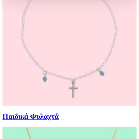
Δήλωση Cookies.
Χρησιμοποιούμε cookies ώστε η τοποθεσία μας να λειτουργεί
σωστά, να εξατομικεύουμε περιεχόμενο και διαφημίσεις, να
παρέχουμε λειτουργίες μέσων κοινωνικής δικτύωσης και να
αναλύουμε την κυκλοφορία μας. Εμείς και οι 1022 συνεργάτες
μας επεξεργαζόμαστε προσωπικά σας δεδομένα, π.χ. τη
διεύθυνση IP σας, χρησιμοποιώντας τεχνολογία όπως cookies
για να αποθηκεύουμε και να έχουμε πρόσβαση σε πληροφορίες
στη συσκευή σας, με σκοπό την προβολή εξατομικευμένων
διαφημίσεων και περιεχομένου, τις μετρήσεις σχετικά με
διαφημίσεις και περιεχόμενο, την καλύτερη εικόνα του κοινού
μας και την ανάπτυξη προϊόντων. Επίσης, κοινοποιούμε
πληροφορίες σχετικά με την από μέρους σας χρήση της
τοποθεσίας μας στους συνεργάτες μέσων κοινωνικής
δικτύωσης, διαφημίσεων και ανάλυσης.
Παιδικά Φυλαχτά