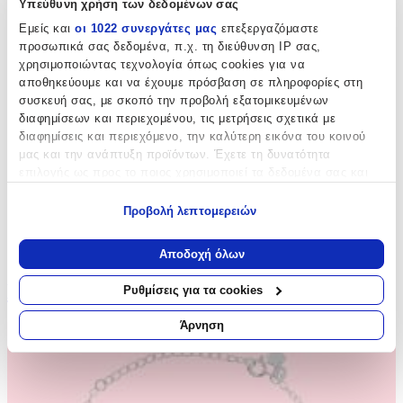
Υπεύθυνη χρήση των δεδομένων σας
Εμείς και
οι 1022 συνεργάτες μας
επεξεργαζόμαστε
προσωπικά σας δεδομένα, π.χ. τη διεύθυνση IP σας,
χρησιμοποιώντας τεχνολογία όπως cookies για να
αποθηκεύουμε και να έχουμε πρόσβαση σε πληροφορίες στη
συσκευή σας, με σκοπό την προβολή εξατομικευμένων
διαφημίσεων και περιεχομένου, τις μετρήσεις σχετικά με
διαφημίσεις και περιεχόμενο, την καλύτερη εικόνα του κοινού
μας και την ανάπτυξη προϊόντων. Έχετε τη δυνατότητα
επιλογής ως προς το ποιος χρησιμοποιεί τα δεδομένα σας και
για ποιους σκοπούς.
Προβολή λεπτομερειών
Εάν μας επιτρέπετε, θα θέλαμε επίσης:
Να συλλέξουμε πληροφορίες σχετικά με τη γεωγραφική
Αποδοχή όλων
σας τοποθεσία, οι οποίες μπορεί να είναι ακριβείς σε
απόσταση μερικών μέτρων
Παιδικά Σκουλαρίκια
Ρυθμίσεις για τα cookies
Να αναγνωρίσουμε τη συσκευή σας σαρώνοντας ενεργά
για συγκεκριμένα χαρακτηριστικά (δακτυλικό αποτύπωμα)
Άρνηση
Μάθετε περισσότερα σχετικά με τον τρόπο επεξεργασίας των
προσωπικών σας δεδομένων και καθορίστε τις προτιμήσεις σας
στην
ενότητα “Λεπτομέρειες”
. Μπορείτε να αλλάξετε ή να
ανακαλέσετε τη συγκατάθεσή σας ανά πάσα στιγμή από τη