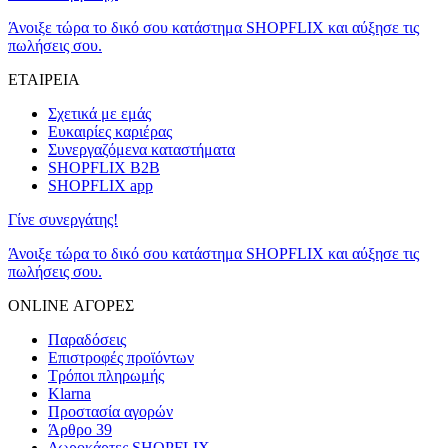
Άνοιξε τώρα το δικό σου κατάστημα SHOPFLIX και αύξησε τις
πωλήσεις σου.
ΕΤΑΙΡΕΙΑ
Σχετικά με εμάς
Ευκαιρίες καριέρας
Συνεργαζόμενα καταστήματα
SHOPFLIX B2B
SHOPFLIX app
Γίνε συνεργάτης!
Άνοιξε τώρα το δικό σου κατάστημα SHOPFLIX και αύξησε τις
πωλήσεις σου.
ONLINE ΑΓΟΡΕΣ
Παραδόσεις
Επιστροφές προϊόντων
Τρόποι πληρωμής
Klarna
Προστασία αγορών
Άρθρο 39
Δωροκάρτες SHOPFLIX