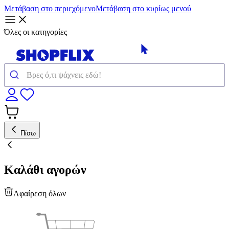
Μετάβαση στο περιεχόμενο
Μετάβαση στο κυρίως μενού
Όλες οι κατηγορίες
Πίσω
Καλάθι αγορών
Αφαίρεση όλων