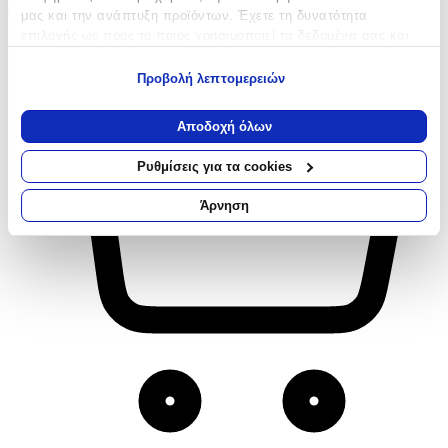
90
μας και την ανάπτυξη προϊόντων. Έχετε τη δυνατότητα
επιλογής ως προς το ποιος χρησιμοποιεί τα δεδομένα σας και
για ποιους σκοπούς.
Προβολή λεπτομερειών
Εάν μας επιτρέπετε, θα θέλαμε επίσης:
Να συλλέξουμε πληροφορίες σχετικά με τη γεωγραφική
Αποδοχή όλων
σας τοποθεσία, οι οποίες μπορεί να είναι ακριβείς σε
απόσταση μερικών μέτρων
Ρυθμίσεις για τα cookies
Να αναγνωρίσουμε τη συσκευή σας σαρώνοντας ενεργά
για συγκεκριμένα χαρακτηριστικά (δακτυλικό αποτύπωμα)
Άρνηση
Μάθετε περισσότερα σχετικά με τον τρόπο επεξεργασίας των
προσωπικών σας δεδομένων και καθορίστε τις προτιμήσεις σας
στην
ενότητα “Λεπτομέρειες”
. Μπορείτε να αλλάξετε ή να
ανακαλέσετε τη συγκατάθεσή σας ανά πάσα στιγμή από τη
Δήλωση Cookies.
Χρησιμοποιούμε cookies ώστε η τοποθεσία μας να λειτουργεί
σωστά, να εξατομικεύουμε περιεχόμενο και διαφημίσεις, να
παρέχουμε λειτουργίες μέσων κοινωνικής δικτύωσης και να
αναλύουμε την κυκλοφορία μας. Εμείς και οι 1022 συνεργάτες
μας επεξεργαζόμαστε προσωπικά σας δεδομένα, π.χ. τη
διεύθυνση IP σας, χρησιμοποιώντας τεχνολογία όπως cookies