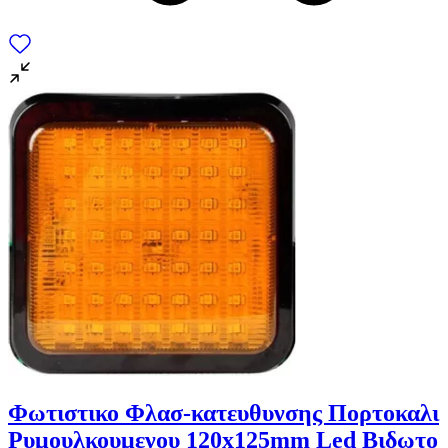
Φωτιστικο Φλασ-κατευθυνσης Πορτοκαλι
Ρυμουλκουμενου 120x125mm Led Βιδωτο