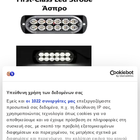
First-class Led Strobe Φαναράκι Όγκου
Υπεύθυνη χρήση των δεδομένων σας
Λευκό 12led 12/24v 6000lm Tc-353
Εμείς και
οι 1022 συνεργάτες μας
επεξεργαζόμαστε
προσωπικά σας δεδομένα, π.χ. τη διεύθυνση IP σας,
(
0
)
χρησιμοποιώντας τεχνολογία όπως cookies για να
Κατασκευαστής: Spywolf
αποθηκεύουμε και να έχουμε πρόσβαση σε πληροφορίες στη
Παράδοση 2-3 ημέρες
συσκευή σας, με σκοπό την προβολή εξατομικευμένων
Από
IDEA HELLAS MARKET E.E
διαφημίσεων και περιεχομένου, τις μετρήσεις σχετικά με
€
16,50
Κερδίζεις
: €
6,60
€
9
διαφημίσεις και περιεχόμενο, την καλύτερη εικόνα του κοινού