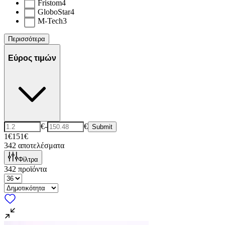
Fristom
4
GloboStar
4
M-Tech
3
Περισσότερα
Εύρος τιμών
€
-
€
Submit
1€
151€
342
αποτελέσματα
Φίλτρα
342
προϊόντα