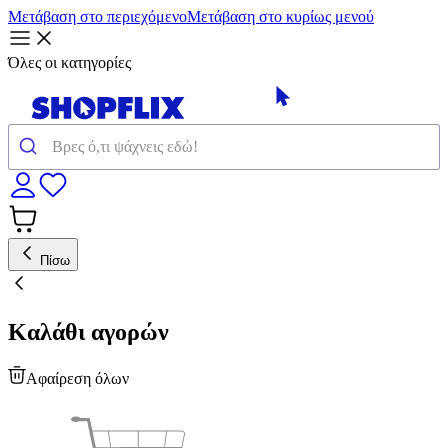
Μετάβαση στο περιεχόμενο
Μετάβαση στο κυρίως μενού
Όλες οι κατηγορίες
Πίσω
Καλάθι αγορών
Αφαίρεση όλων