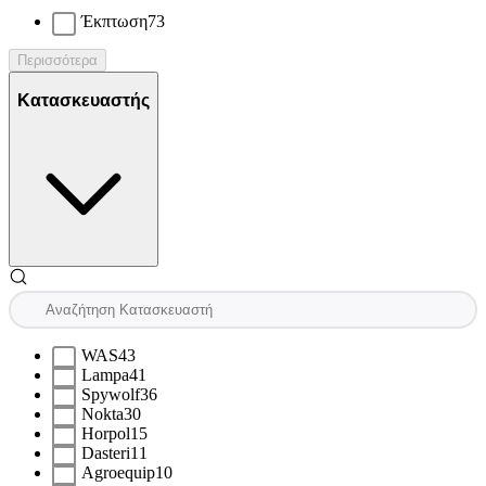
Έκπτωση
73
Περισσότερα
Κατασκευαστής
WAS
43
Lampa
41
Spywolf
36
Nokta
30
Horpol
15
Dasteri
11
Agroequip
10