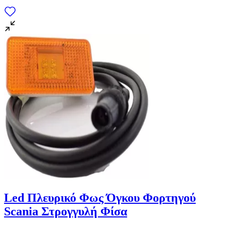
για να αποθηκεύουμε και να έχουμε πρόσβαση σε πληροφορίες
στη συσκευή σας, με σκοπό την προβολή εξατομικευμένων
διαφημίσεων και περιεχομένου, τις μετρήσεις σχετικά με
διαφημίσεις και περιεχόμενο, την καλύτερη εικόνα του κοινού
μας και την ανάπτυξη προϊόντων. Επίσης, κοινοποιούμε
πληροφορίες σχετικά με την από μέρους σας χρήση της
τοποθεσίας μας στους συνεργάτες μέσων κοινωνικής
δικτύωσης, διαφημίσεων και ανάλυσης.
Led Πλευρικό Φως Όγκου Φορτηγού
Scania Στρογγυλή Φίσα