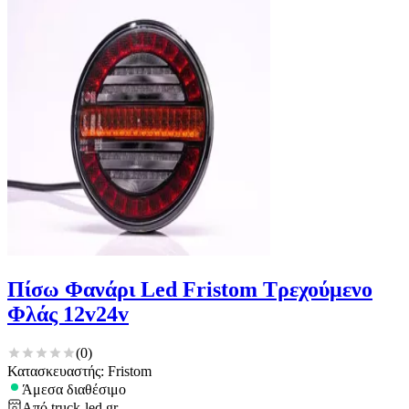
Πίσω Φανάρι Led Fristom Τρεχούμενο
Φλάς 12v24v
(
0
)
Κατασκευαστής: Fristom
Άμεσα διαθέσιμο
Από
truck-led.gr