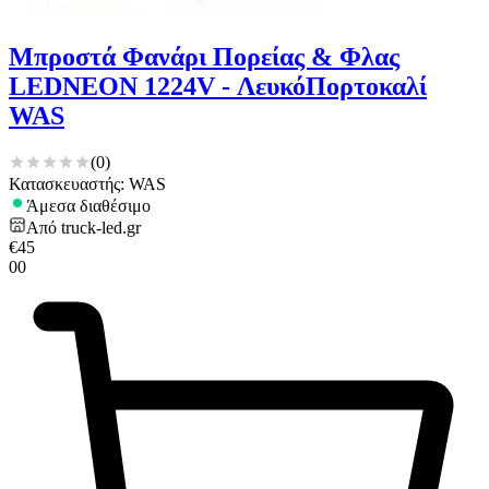
Μπροστά Φανάρι Πορείας & Φλας
LEDNEON 1224V - ΛευκόΠορτοκαλί
WAS
(
0
)
Κατασκευαστής: WAS
Άμεσα διαθέσιμο
Από
truck-led.gr
€
45
00