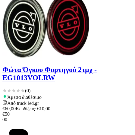
Φώτα Όγκου Φορτηγού 2τμχ -
EG1013VOLRW
(
0
)
Άμεσα διαθέσιμο
Από
truck-led.gr
€
60,00
Κερδίζεις
: €
10,00
€
50
00