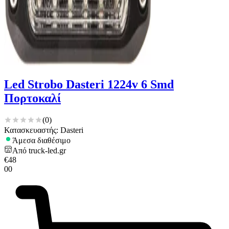
Led Strobo Dasteri 1224v 6 Smd
Πορτοκαλί
(
0
)
Κατασκευαστής: Dasteri
Άμεσα διαθέσιμο
Από
truck-led.gr
€
48
00