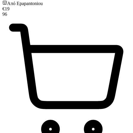
Από
Epapantoniou
€
19
96