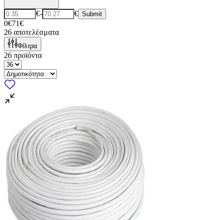
€
-
€
Submit
0€
71€
26
αποτελέσματα
Φίλτρα
26
προϊόντα