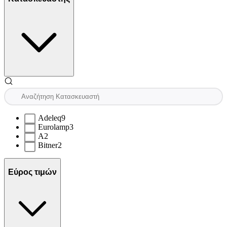
Adeleq
9
Eurolamp
3
A
2
Bitner
2
Εύρος τιμών