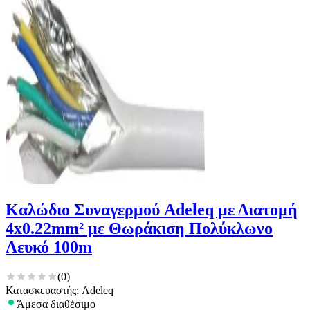
Καλώδιο Συναγερμού Adeleq με Διατομή
4x0.22mm² με Θωράκιση Πολύκλωνο
Λευκό 100m
(
0
)
Κατασκευαστής: Adeleq
Άμεσα διαθέσιμο