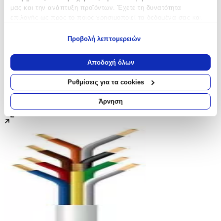
μας και την ανάπτυξη προϊόντων. Έχετε τη δυνατότητα
επιλογής ως προς το ποιος χρησιμοποιεί τα δεδομένα σας και
για ποιους σκοπούς.
Προβολή λεπτομερειών
Εάν μας επιτρέπετε, θα θέλαμε επίσης:
Να συλλέξουμε πληροφορίες σχετικά με τη γεωγραφική
Αποδοχή όλων
σας τοποθεσία, οι οποίες μπορεί να είναι ακριβείς σε
απόσταση μερικών μέτρων
Ρυθμίσεις για τα cookies
Να αναγνωρίσουμε τη συσκευή σας σαρώνοντας ενεργά
για συγκεκριμένα χαρακτηριστικά (δακτυλικό αποτύπωμα)
Άρνηση
Μάθετε περισσότερα σχετικά με τον τρόπο επεξεργασίας των
προσωπικών σας δεδομένων και καθορίστε τις προτιμήσεις σας
στην
ενότητα “Λεπτομέρειες”
. Μπορείτε να αλλάξετε ή να
ανακαλέσετε τη συγκατάθεσή σας ανά πάσα στιγμή από τη
Δήλωση Cookies.
Χρησιμοποιούμε cookies ώστε η τοποθεσία μας να λειτουργεί
σωστά, να εξατομικεύουμε περιεχόμενο και διαφημίσεις, να
παρέχουμε λειτουργίες μέσων κοινωνικής δικτύωσης και να
αναλύουμε την κυκλοφορία μας. Εμείς και οι 1022 συνεργάτες
μας επεξεργαζόμαστε προσωπικά σας δεδομένα, π.χ. τη
διεύθυνση IP σας, χρησιμοποιώντας τεχνολογία όπως cookies