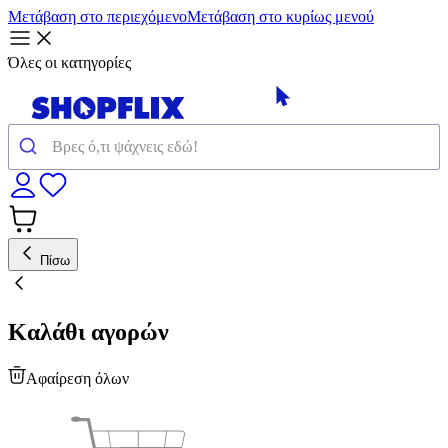
Μετάβαση στο περιεχόμενο
Μετάβαση στο κυρίως μενού
Όλες οι κατηγορίες
Πίσω
Καλάθι αγορών
Αφαίρεση όλων