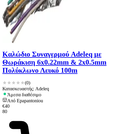
Καλώδιο Συναγερμού Adeleq με
Θωράκιση 6x0.22mm & 2x0.5mm
Πολύκλωνο Λευκό 100m
(
0
)
Κατασκευαστής: Adeleq
Άμεσα διαθέσιμο
Από
Epapantoniou
€
40
80