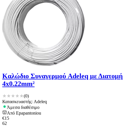
Καλώδιο Συναγερμού Adeleq με Διατομή
4x0.22mm²
(
0
)
Κατασκευαστής: Adeleq
Άμεσα διαθέσιμο
Από
Epapantoniou
€
15
62