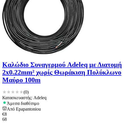
Καλώδιο Συναγερμού Adeleq με Διατομή
2x0.22mm² χωρίς Θωράκιση Πολύκλωνο
Μαύρο 100m
(
0
)
Κατασκευαστής: Adeleq
Άμεσα διαθέσιμο
Από
Epapantoniou
€
8
68