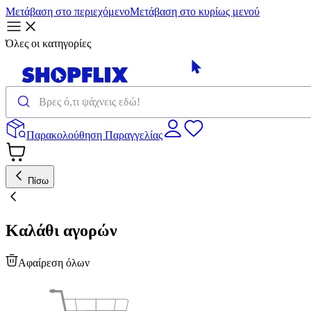
Μετάβαση στο περιεχόμενο
Μετάβαση στο κυρίως μενού
Όλες οι κατηγορίες
Παρακολούθηση Παραγγελίας
Πίσω
Καλάθι αγορών
Αφαίρεση όλων