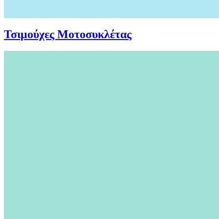
Τσιμούχες Μοτοσυκλέτας