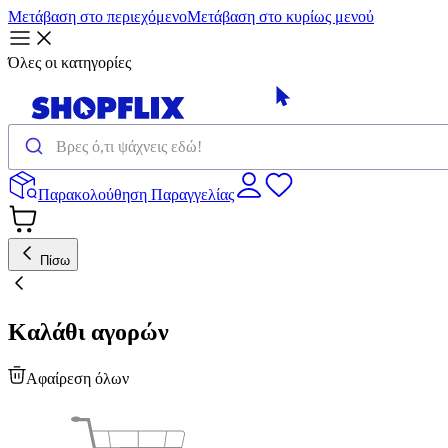
Μετάβαση στο περιεχόμενο
Μετάβαση στο κυρίως μενού
Όλες οι κατηγορίες
Παρακολούθηση Παραγγελίας
Πίσω
Καλάθι αγορών
Αφαίρεση όλων