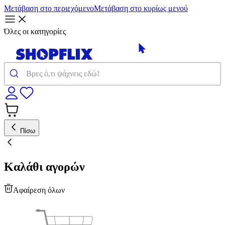
Μετάβαση στο περιεχόμενο
Μετάβαση στο κυρίως μενού
Όλες οι κατηγορίες
Πίσω
Καλάθι αγορών
Αφαίρεση όλων