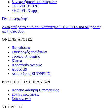
Συνεργαζόμενα καταστήματα
SHOPFLIX B2B
SHOPFLIX app
Γίνε συνεργάτης!
Άνοιξε τώρα το δικό σου κατάστημα SHOPFLIX και αύξησε τις
πωλήσεις σου.
ONLINE ΑΓΟΡΕΣ
Παραδόσεις
Επιστροφές προϊόντων
Τρόποι πληρωμής
Klarna
Προστασία αγορών
Άρθρο 39
Δωροκάρτες SHOPFLIX
ΕΞΥΠΗΡΕΤΗΣΗ ΠΕΛΑΤΩΝ
Παρακολούθηση Παραγγελίας
Συχνές ερωτήσεις
Επικοινωνία
ΥΠΗΡΕΣΙΕΣ