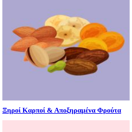
Ξηροί Καρποί & Αποξηραμένα Φρούτα