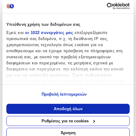
Υπεύθυνη χρήση των δεδομένων σας
Εμείς και
οι 1022 συνεργάτες μας
επεξεργαζόμαστε
Παραδοσιακά Γλυκά
προσωπικά σας δεδομένα, π.χ. τη διεύθυνση IP σας,
χρησιμοποιώντας τεχνολογία όπως cookies για να
αποθηκεύουμε και να έχουμε πρόσβαση σε πληροφορίες στη
συσκευή σας, με σκοπό την προβολή εξατομικευμένων
διαφημίσεων και περιεχομένου, τις μετρήσεις σχετικά με
διαφημίσεις και περιεχόμενο, την καλύτερη εικόνα του κοινού
μας και την ανάπτυξη προϊόντων. Έχετε τη δυνατότητα
επιλογής ως προς το ποιος χρησιμοποιεί τα δεδομένα σας και
για ποιους σκοπούς.
Προβολή λεπτομερειών
Εάν μας επιτρέπετε, θα θέλαμε επίσης:
Να συλλέξουμε πληροφορίες σχετικά με τη γεωγραφική
Αποδοχή όλων
σας τοποθεσία, οι οποίες μπορεί να είναι ακριβείς σε
απόσταση μερικών μέτρων
Ρυθμίσεις για τα cookies
Να αναγνωρίσουμε τη συσκευή σας σαρώνοντας ενεργά
για συγκεκριμένα χαρακτηριστικά (δακτυλικό αποτύπωμα)
Άρνηση