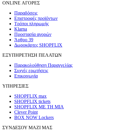
ONLINE ΑΓΟΡΕΣ
Παραδόσεις
Επιστροφές προϊόντων
Τρόποι πληρωμής
Klarna
Προστασία αγορών
Άρθρο 39
Δωροκάρτες SHOPFLIX
ΕΞΥΠΗΡΕΤΗΣΗ ΠΕΛΑΤΩΝ
Παρακολούθηση Παραγγελίας
Συχνές ερωτήσεις
Επικοινωνία
ΥΠΗΡΕΣΙΕΣ
SHOPFLIX max
SHOPFLIX tickets
SHOPFLIX ΜΕ ΤΗ ΜΙΑ
Clever Point
BOX NOW Lockers
ΣΥΝΔΕΣΟΥ ΜΑΖΙ ΜΑΣ