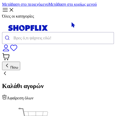
Μετάβαση στο περιεχόμενο
Μετάβαση στο κυρίως μενού
Όλες οι κατηγορίες
Πίσω
Καλάθι αγορών
Αφαίρεση όλων