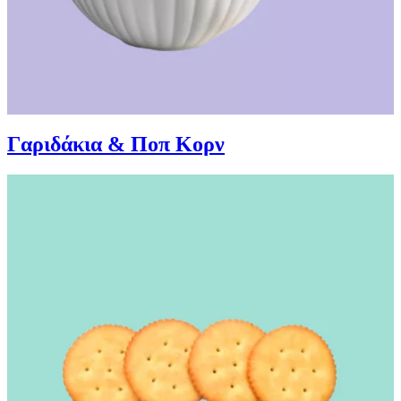
Γαριδάκια & Ποπ Κορν