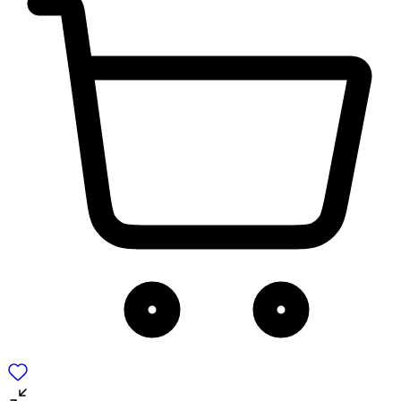
για να αποθηκεύουμε και να έχουμε πρόσβαση σε πληροφορίες
στη συσκευή σας, με σκοπό την προβολή εξατομικευμένων
διαφημίσεων και περιεχομένου, τις μετρήσεις σχετικά με
διαφημίσεις και περιεχόμενο, την καλύτερη εικόνα του κοινού
μας και την ανάπτυξη προϊόντων. Επίσης, κοινοποιούμε
πληροφορίες σχετικά με την από μέρους σας χρήση της
τοποθεσίας μας στους συνεργάτες μέσων κοινωνικής
δικτύωσης, διαφημίσεων και ανάλυσης.