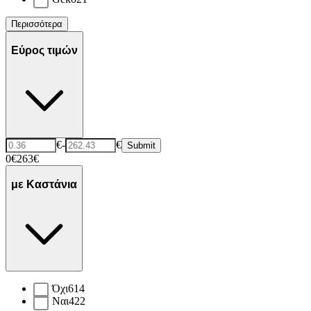
Περισσότερα
Εύρος τιμών
€
-
€
Submit
0€
263€
με Καστάνια
Όχι
614
Ναι
422