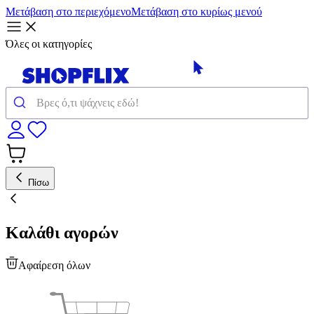
Μετάβαση στο περιεχόμενο
Μετάβαση στο κυρίως μενού
Όλες οι κατηγορίες
Πίσω
Καλάθι αγορών
Αφαίρεση όλων