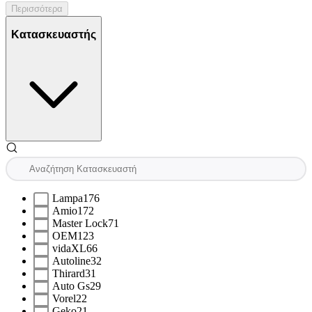
Περισσότερα
Κατασκευαστής
Lampa
176
Amio
172
Master Lock
71
OEM
123
vidaXL
66
Autoline
32
Thirard
31
Auto Gs
29
Vorel
22
Geko
21