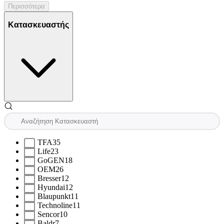
Περισσότερα
Κατασκευαστής
TFA
35
Life
23
GoGEN
18
OEM
26
Bresser
12
Hyundai
12
Blaupunkt
11
Technoline
11
Sencor
10
Baldr
7