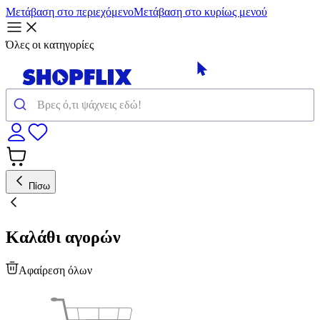
Μετάβαση στο περιεχόμενο
Μετάβαση στο κυρίως μενού
Όλες οι κατηγορίες
Πίσω
Καλάθι αγορών
Αφαίρεση όλων