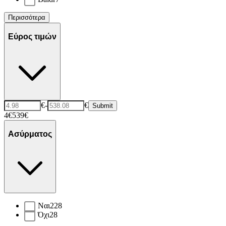
Περισσότερα
Εύρος τιμών
€
-
€
Submit
4€
539€
Ασύρματος
Ναι
228
Όχι
28