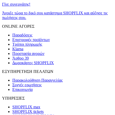
Γίνε συνεργάτης!
Άνοιξε τώρα το δικό σου κατάστημα SHOPFLIX και αύξησε τις
πωλήσεις σου.
ONLINE ΑΓΟΡΕΣ
Παραδόσεις
Επιστροφές προϊόντων
Τρόποι πληρωμής
Klarna
Προστασία αγορών
Άρθρο 39
Δωροκάρτες SHOPFLIX
ΕΞΥΠΗΡΕΤΗΣΗ ΠΕΛΑΤΩΝ
Παρακολούθηση Παραγγελίας
Συχνές ερωτήσεις
Επικοινωνία
ΥΠΗΡΕΣΙΕΣ
SHOPFLIX max
SHOPFLIX tickets