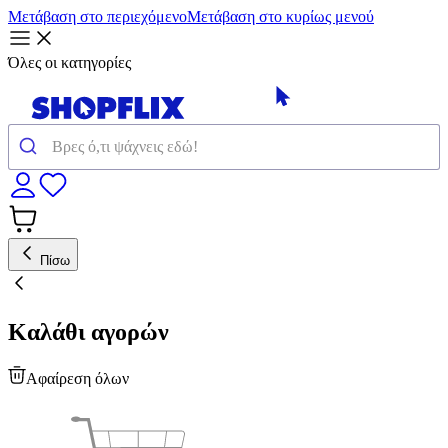
Μετάβαση στο περιεχόμενο
Μετάβαση στο κυρίως μενού
Όλες οι κατηγορίες
Πίσω
Καλάθι αγορών
Αφαίρεση όλων