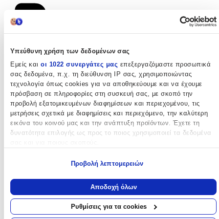
Υπεύθυνη χρήση των δεδομένων σας
Εμείς και
οι 1022 συνεργάτες μας
επεξεργαζόμαστε προσωπικά
σας δεδομένα, π.χ. τη διεύθυνση IP σας, χρησιμοποιώντας
τεχνολογία όπως cookies για να αποθηκεύουμε και να έχουμε
πρόσβαση σε πληροφορίες στη συσκευή σας, με σκοπό την
προβολή εξατομικευμένων διαφημίσεων και περιεχομένου, τις
μετρήσεις σχετικά με διαφημίσεις και περιεχόμενο, την καλύτερη
εικόνα του κοινού μας και την ανάπτυξη προϊόντων. Έχετε τη
δυνατότητα επιλογής ως προς το ποιος χρησιμοποιεί τα δεδομένα
σας και για ποιους σκοπούς.
Εάν μας επιτρέπετε, θα θέλαμε επίσης:
Προβολή λεπτομερειών
Να συλλέξουμε πληροφορίες σχετικά με τη γεωγραφική σας
τοποθεσία, οι οποίες μπορεί να είναι ακριβείς σε απόσταση
Αποδοχή όλων
μερικών μέτρων
Να αναγνωρίσουμε τη συσκευή σας σαρώνοντας ενεργά
Ρυθμίσεις για τα cookies
Best Seller
για συγκεκριμένα χαρακτηριστικά (δακτυλικό αποτύπωμα)