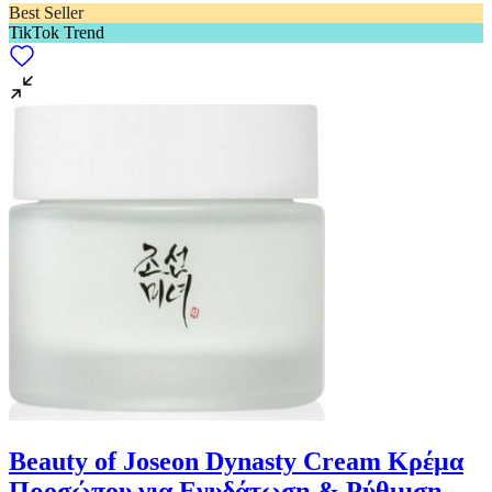
Best Seller
TikTok Trend
Beauty of Joseon Dynasty Cream Κρέμα
Προσώπου για Ενυδάτωση & Ρύθμιση