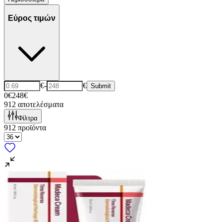
Εύρος τιμών
€
-
€
Submit
0€
248€
912
αποτελέσματα
Φίλτρα
912
προϊόντα