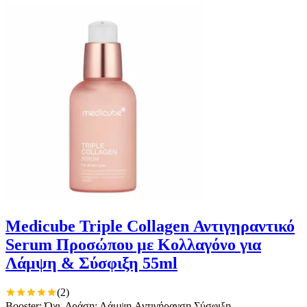
Medicube Triple Collagen Αντιγηραντικό
Serum Προσώπου με Κολλαγόνο για
Λάμψη & Σύσφιξη 55ml
(
2
)
Booster: Όχι, Δράση: Λάμψη,Αντιγήρανση,Σύσφιξη,