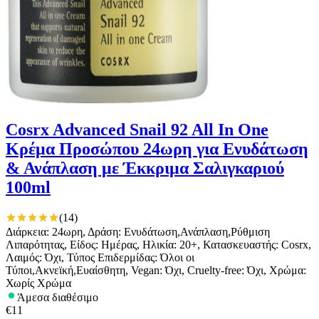
Cosrx Advanced Snail 92 All In One
Κρέμα Προσώπου 24ωρη για Ενυδάτωση
& Ανάπλαση με Έκκριμα Σαλιγκαριού
100ml
(
14
)
Διάρκεια: 24ωρη, Δράση: Ενυδάτωση,Ανάπλαση,Ρύθμιση
Λιπαρότητας, Είδος: Ημέρας, Ηλικία: 20+, Κατασκευαστής: Cosrx,
Λαιμός: Όχι, Τύπος Επιδερμίδας: Όλοι οι
Τύποι,Ακνεϊκή,Ευαίσθητη, Vegan: Όχι, Cruelty-free: Όχι, Χρώμα:
Χωρίς Χρώμα
Άμεσα διαθέσιμο
€
11