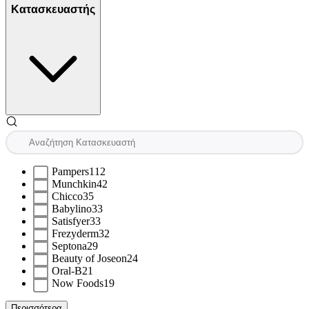
Κατασκευαστής
Pampers
112
Munchkin
42
Chicco
35
Babylino
33
Satisfyer
33
Frezyderm
32
Septona
29
Beauty of Joseon
24
Oral-B
21
Now Foods
19
Περισσότερα