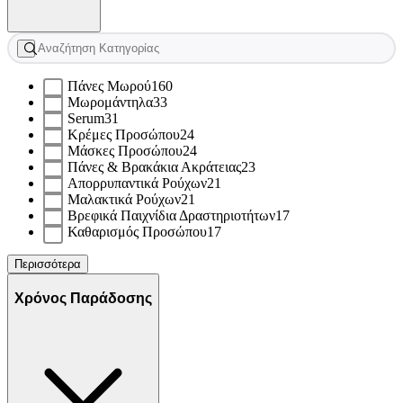
Πάνες Μωρού
160
Μωρομάντηλα
33
Serum
31
Κρέμες Προσώπου
24
Μάσκες Προσώπου
24
Πάνες & Βρακάκια Ακράτειας
23
Απορρυπαντικά Ρούχων
21
Μαλακτικά Ρούχων
21
Βρεφικά Παιχνίδια Δραστηριοτήτων
17
Καθαρισμός Προσώπου
17
Περισσότερα
Χρόνος Παράδοσης